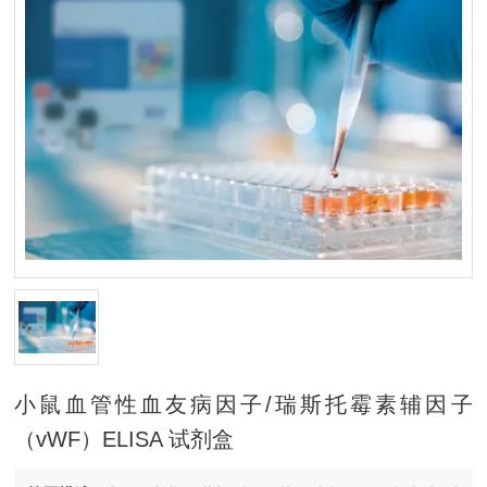
小鼠血管性血友病因子/瑞斯托霉素辅因子
（vWF）ELISA 试剂盒