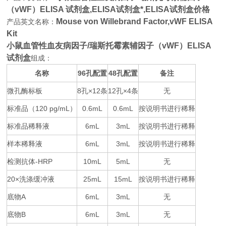
（vWF）ELISA 试剂盒,
ELISA试剂盒*,ELISA试剂盒价格
Mouse von Willebrand Factor,vWF ELISA
产品英文名称：
Kit
小鼠血管性血友病因子/瑞斯托霉素辅因子（vWF）ELISA
试剂盒
组成：
名称
96
48
备注
孔配置
孔配置
微孔酶标板
8
×12
12
×4
无
孔
条
孔
条
标准品（
120 pg/mL
0.6mL
0.6mL
按说明书进行稀释
）
标准品稀释液
6mL
3mL
按说明书进行稀释
样本稀释液
6mL
3mL
按说明书进行稀释
检测抗体
-HRP
10mL
5mL
无
20×
25mL
15mL
按说明书进行稀释
洗涤缓冲液
底物
A
6mL
3mL
无
底物
B
6mL
3mL
无