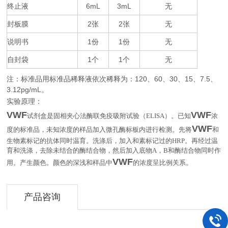
终止液
6mL
3mL
无
封板膜
2
2
无
张
张
说明书
1
1
无
份
份
自封袋
1
1
无
个
个
注：标准品用标准品稀释液依次稀释为：
120
60
30
15
7.5
、
、
、
、
、
3.12pg/mL
。
实验原理：
VWF
VWF
试剂盒是固相夹心法酶联免疫吸附试验（
ELISA
）。已知
浓
VWF
度的标准品，未知浓度的样品加入微孔酶标板内进行检测。先将
和
生物素标记的抗体同时温育。洗涤后，加入和素标记过的
HRP
。再经过温
育和洗涤，去除未结合的酶结合物，然后加入底物
A
，
B
和酶结合物同时作
VWF
。
用。产生颜色。颜色的深浅和样品中
的浓度呈比例关系
产品咨询