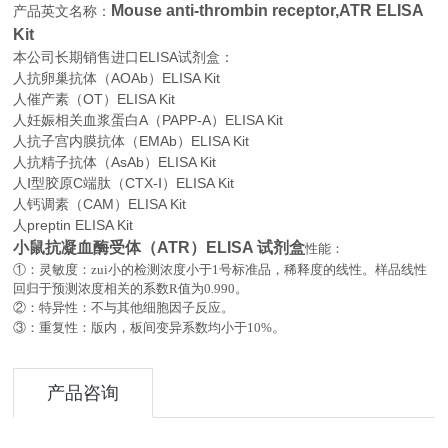
Mouse anti-thrombin receptor,ATR ELISA
产品英文名称：
Kit
本公司长期销售进口
ELISA
试剂盒：
人抗卵巢抗体（AOAb）ELISA Kit
人催产素（OT）ELISA Kit
人妊娠相关血浆蛋白A（PAPP-A）ELISA Kit
人抗子宫内膜抗体（EMAb）ELISA Kit
人抗精子抗体（AsAb）ELISA Kit
人Ⅰ型胶原C端肽（CTX-Ⅰ）ELISA Kit
人钙调素（CAM）ELISA Kit
人preptin ELISA Kit
小鼠抗凝血酶受体（ATR）ELISA 试剂盒
性能：
①：灵敏度：zui小的检测浓度小于
1
号标准品，稀释度的线性。样品线性
回归于预测浓度相关的系数
R
值为
0.990
。
②：特异性：不与其他细胞因子反应。
。
③：重复性：版内，板间变异系数均小于
10%
产品咨询