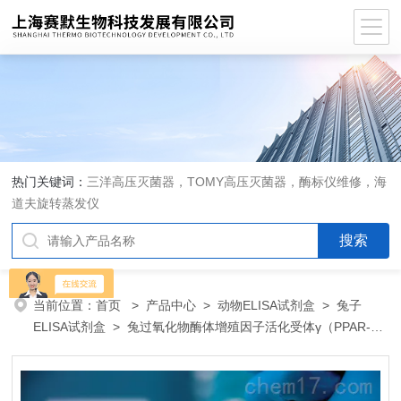
热门关键词：
三洋高压灭菌器，TOMY高压灭菌器，酶标仪维修，海
道夫旋转蒸发仪
当前位置：
首页
>
产品中心
>
动物ELISA试剂盒
>
兔子
ELISA试剂盒
> 兔过氧化物酶体增殖因子活化受体γ（PPAR-
γ）ELISA 试剂盒