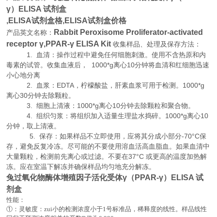
γ）ELISA 试剂盒
,
ELISA试剂盒格,ELISA试剂盒价格
Rabbit Peroxisome Proliferator-activated
产品英文名称：
receptor γ,PPAR-γ ELISA Kit
收集样品、处理及保存方法：
1. 血清：操作过程中避免任何细胞刺激。使用不含热原和内
毒素的试管。收集血液后， 1000*g离心10分钟将血清和红细胞迅速
小心地分离
2. 血浆：EDTA，柠檬酸盐，肝素血浆可用于检测。1000*g
离心30分钟去除颗粒。
3. 细胞上清液：1000*g离心10分钟去除颗粒和聚合物。
4. 组织匀浆：将组织加入适量生理盐水捣碎。1000*g离心10
分钟，取上清液。
5. 保存：如果样品不立即使用，应将其分成小部分-70°C保
存，避免反复冷冻。尽可能的不要使用溶血活高血脂血。如果血清中
大量颗粒，检测前先离心或过滤。不要在37°C 或更高的温度加热解
冻。应在室温下解冻并确保样品均匀地充分解冻。
兔过氧化物酶体增殖因子活化受体γ（PPAR-γ）ELISA 试
剂盒
性能：
①：灵敏度：zui小的检测浓度小于
1
号标准品，稀释度的线性。样品线性