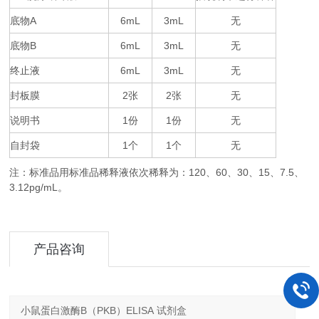
底物
A
6mL
3mL
无
底物
B
6mL
3mL
无
终止液
6mL
3mL
无
封板膜
2
2
无
张
张
说明书
1
1
无
份
份
自封袋
1
1
无
个
个
注：标准品用标准品稀释液依次稀释为：
120
60
30
15
7.5
、
、
、
、
、
3.12pg/mL。
产品咨询