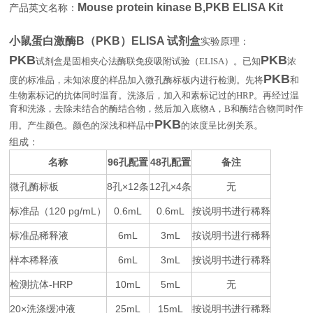
Mouse protein kinase B,PKB ELISA Kit
产品英文名称：
小鼠蛋白激酶B（PKB）ELISA 试剂盒
实验原理：
PKB
PKB
试剂盒是固相夹心法酶联免疫吸附试验（
ELISA
）。已知
浓
PKB
度的标准品，未知浓度的样品加入微孔酶标板内进行检测。先将
和
生物素标记的抗体同时温育。洗涤后，加入和素标记过的
HRP
。再经过温
育和洗涤，去除未结合的酶结合物，然后加入底物
A
，
B
和酶结合物同时作
PKB
用。产生颜色。颜色的深浅和样品中
的浓度呈比例关系
。
组成：
名称
96
48
备注
孔配置
孔配置
微孔酶标板
8
×12
12
×4
无
孔
条
孔
条
标准品（
120 pg/mL
0.6mL
0.6mL
按说明书进行稀释
）
标准品稀释液
6mL
3mL
按说明书进行稀释
样本稀释液
6mL
3mL
按说明书进行稀释
检测抗体
-HRP
10mL
5mL
无
20×
25mL
15mL
按说明书进行稀释
洗涤缓冲液