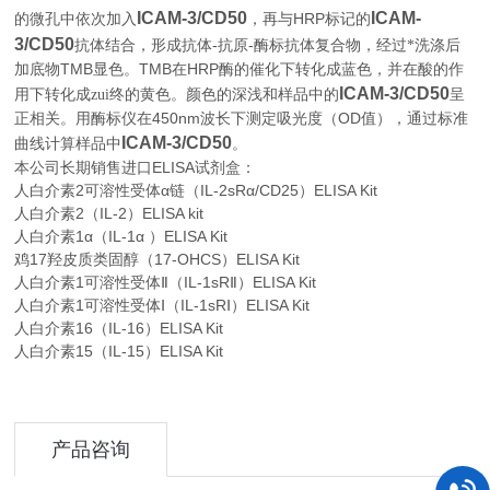
ICAM-3/CD50
ICAM-
HRP
的微孔中依次加入
，再与
标记的
3/CD50
-
-
抗体结合，形成抗体
抗原
酶标抗体复合物，经过*洗涤后
TMB
TMB
HRP
加底物
显色。
在
酶的催化下转化成蓝色，并在酸的作
ICAM-3/CD50
用下转化成zui终的黄色。颜色的深浅和样品中的
呈
450nm
OD
正相关。用酶标仪在
波长下测定吸光度（
值），通过标准
ICAM-3/CD50
。
曲线计算样品中
本公司长期销售进口
ELISA
试剂盒：
人白介素2可溶性受体α链（IL-2sRα/CD25）ELISA Kit
人白介素2（IL-2）ELISA kit
人白介素1α（IL-1α ）ELISA Kit
鸡17羟皮质类固醇（17-OHCS）ELISA Kit
人白介素1可溶性受体Ⅱ（IL-1sRⅡ）ELISA Kit
人白介素1可溶性受体Ⅰ（IL-1sRⅠ）ELISA Kit
人白介素16（IL-16）ELISA Kit
人白介素15（IL-15）ELISA Kit
产品咨询