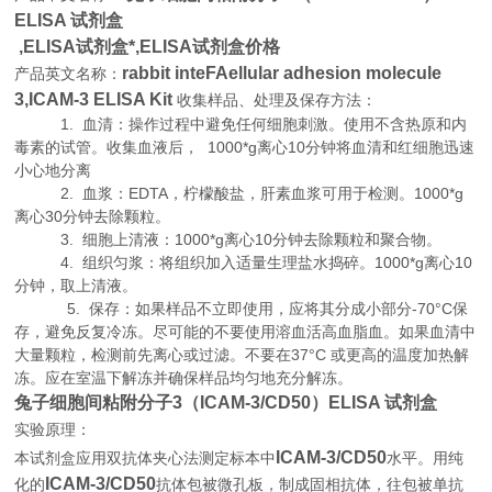
ELISA 试剂盒
,
ELISA试剂盒*,ELISA试剂盒价格
rabbit inteFAellular adhesion molecule
产品英文名称：
3,ICAM-3 ELISA Kit
收集样品、处理及保存方法：
1. 血清：操作过程中避免任何细胞刺激。使用不含热原和内
毒素的试管。收集血液后， 1000*g离心10分钟将血清和红细胞迅速
小心地分离
2. 血浆：EDTA，柠檬酸盐，肝素血浆可用于检测。1000*g
离心30分钟去除颗粒。
3. 细胞上清液：1000*g离心10分钟去除颗粒和聚合物。
4. 组织匀浆：将组织加入适量生理盐水捣碎。1000*g离心10
分钟，取上清液。
5. 保存：如果样品不立即使用，应将其分成小部分-70°C保
存，避免反复冷冻。尽可能的不要使用溶血活高血脂血。如果血清中
大量颗粒，检测前先离心或过滤。不要在37°C 或更高的温度加热解
冻。应在室温下解冻并确保样品均匀地充分解冻。
兔子细胞间粘附分子3（ICAM-3/CD50）ELISA 试剂盒
实验原理
：
ICAM-3/CD50
本试剂盒应用双抗体夹心法测定标本中
水平。用纯
ICAM-3/CD50
化的
抗体包被微孔板，制成固相抗体，往包被单抗