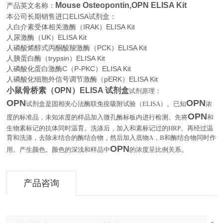
Mouse Osteopontin,OPN ELISA Kit
产品英文名称：
本公司长期销售进口
ELISA
试剂盒：
人白介素受体相关激酶（IRAK）ELISA Kit
人尿激酶（UK）ELISA Kit
人磷酸烯醇式丙酮酸羧激酶（PCK）ELISA Kit
人胰蛋白酶（trypsin）ELISA Kit
人磷酸化蛋白激酶C（P-PKC）ELISA Kit
人磷酸化细胞外信号调节激酶（pERK）ELISA Kit
小鼠骨桥素（OPN）ELISA 试剂盒
试剂原理：
OPN
OPN
试剂盒是固相夹心法酶联免疫吸附试验（
ELISA
）。已知
浓
OPN
度的标准品，未知浓度的样品加入微孔酶标板内进行检测。先将
和
生物素标记的抗体同时温育。洗涤后，加入和素标记过的
HRP
。再经过温
育和洗涤，去除未结合的酶结合物，然后加入底物
A
，
B
和酶结合物同时作
OPN
。
用。产生颜色。颜色的深浅和样品中
的浓度呈比例关系
产品咨询