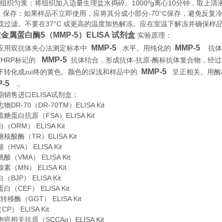
织匀浆：将组织加入适量生理盐水捣碎。1000*g离心10分钟，取上清
存：如果样品不立即使用，应将其分成小部分-70°C保存，避免反复
或过滤。不要在37°C 或更高的温度加热解冻。应在室温下解冻并确保样
金属蛋白酶5（MMP-5）ELISA 试剂盒
实验原理
：
MMP-5
MMP-5
应用双抗体夹心法测定标本中
水平。用纯化的
抗
MMP-5
HRP
-
-
与
标记的
抗体结合，形成抗体
抗原
酶标抗体复合物，经过
MMP-5
下转化成zui终的黄色。颜色的深浅和样品中的
呈正相关。用酶
-5
。
期销售进口
ELISA
试剂盒：
DR-70（DR-70TM）ELISA Kit
糖蛋白抗原（FSA）ELISA Kit
ORM） ELISA Kit
酸酶（TR）ELISA Kit
HVA） ELISA Kit
（VMA） ELISA Kit
（MN） ELISA Kit
BJP） ELISA Kit
（CEF） ELISA Kit
移酶（GGT） ELISA Kit
P） ELISA Kit
癌相关抗原（SCCAg）ELISA Kit