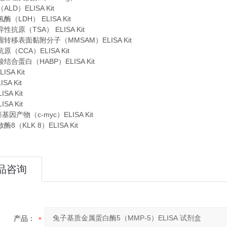
LD）ELISA Kit
（LDH） ELISA Kit
抗原（TSA） ELISA Kit
转移表面黏附分子（MMSAM）ELISA Kit
（CCA）ELISA Kit
结合蛋白（HABP）ELISA Kit
LISA Kit
ISA Kit
ISA Kit
ISA Kit
癌基因产物（c-myc）ELISA Kit
8（KLK 8）ELISA Kit
品咨询
产品：