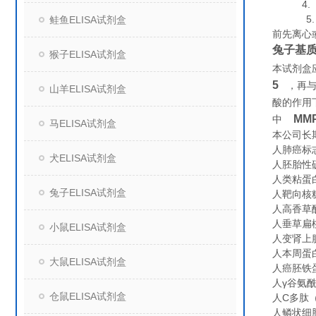
4. 组
5. 保
鲑鱼ELISA试剂盒
前先离心
兔子基质
猴子ELISA试剂盒
本试剂盒
5
，再
山羊ELISA试剂盒
酸的作用
MMP
中
马ELISA试剂盒
本公司长
人肺癌标志物
犬ELISA试剂盒
人胚胎性硫
人类粘蛋白（
兔子ELISA试剂盒
人靶向核糖核
人高香草酸（
人垂草扁桃酸
小鼠ELISA试剂盒
人变肾上腺素
人本周蛋白（
大鼠ELISA试剂盒
人癌胚铁蛋白
人γ谷氨酰转
仓鼠ELISA试剂盒
人C多肽（C
人鳞状细胞