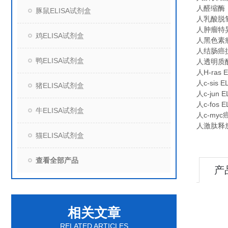
人醛缩酶（A
豚鼠ELISA试剂盒
人乳酸脱氢酶
人肿瘤特异性
鸡ELISA试剂盒
人黑色素瘤
人结肠癌抗原
鸭ELISA试剂盒
人透明质酸
人H-ras E
人c-sis EL
猪ELISA试剂盒
人c-jun EL
人c-fos EL
牛ELISA试剂盒
人c-myc
人激肽释放酶
猫ELISA试剂盒
查看全部产品
产
相关文章
RELATED ARTICLES