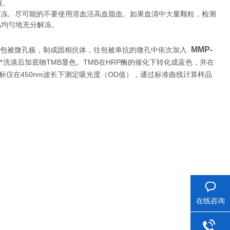
液。
冷冻。尽可能的不要使用溶血活高血脂血。如果血清中大量颗粒，检测
品均匀地充分解冻。
MMP-
体包被微孔板，制成固相抗体，往包被单抗的微孔中依次加入
TMB
TMB
HRP
*洗涤后加底物
显色。
在
酶的催化下转化成蓝色，并在
450nm
OD
标仪在
波长下测定吸光度（
值），通过标准曲线计算样品
在线咨询