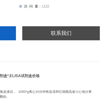
访 问 量：
1122
联系我们
试剂盒*,ELISA试剂盒价格
液后， 1000*g离心10分钟将血清和红细胞迅速小心地分离
除颗粒。