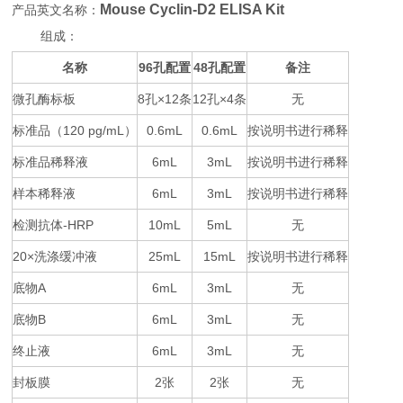
Mouse Cyclin-D2 ELISA Kit
产品英文名称：
组成：
名称
96
48
备注
孔配置
孔配置
微孔酶标板
8
×12
12
×4
无
孔
条
孔
条
标准品（
120 pg/mL
0.6mL
0.6mL
按说明书进行稀释
）
标准品稀释液
6mL
3mL
按说明书进行稀释
样本稀释液
6mL
3mL
按说明书进行稀释
检测抗体
-HRP
10mL
5mL
无
20×
25mL
15mL
按说明书进行稀释
洗涤缓冲液
底物
A
6mL
3mL
无
底物
B
6mL
3mL
无
终止液
6mL
3mL
无
封板膜
2
2
无
张
张