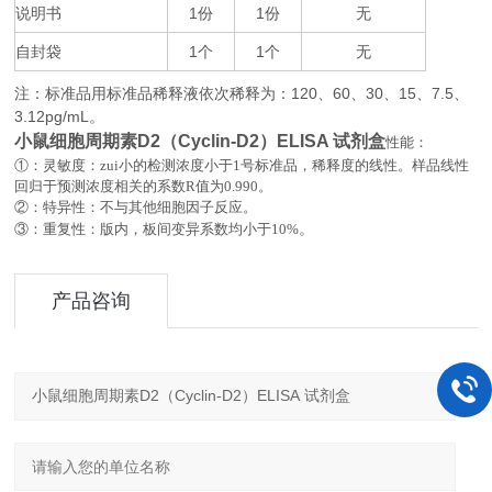
说明书
1
1
无
份
份
自封袋
1
1
无
个
个
注：标准品用标准品稀释液依次稀释为：
120
60
30
15
7.5
、
、
、
、
、
3.12pg/mL
。
小鼠细胞周期素D2（Cyclin-D2）ELISA 试剂盒
性能：
①：灵敏度：zui小的检测浓度小于
1
号标准品，稀释度的线性。样品线性
回归于预测浓度相关的系数
R
值为
0.990
。
②：特异性：不与其他细胞因子反应。
。
③：重复性：版内，板间变异系数均小于
10%
产品咨询