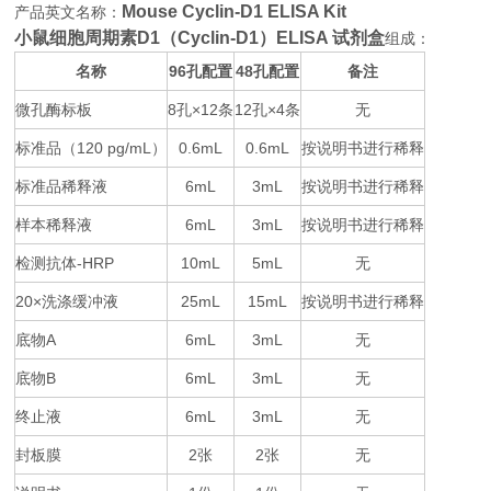
Mouse Cyclin-D1 ELISA Kit
产品英文名称：
小鼠细胞周期素D1（Cyclin-D1）ELISA 试剂盒
组成：
名称
96
48
备注
孔配置
孔配置
微孔酶标板
8
×12
12
×4
无
孔
条
孔
条
标准品（
120 pg/mL
0.6mL
0.6mL
按说明书进行稀释
）
标准品稀释液
6mL
3mL
按说明书进行稀释
样本稀释液
6mL
3mL
按说明书进行稀释
检测抗体
-HRP
10mL
5mL
无
20×
25mL
15mL
按说明书进行稀释
洗涤缓冲液
底物
A
6mL
3mL
无
底物
B
6mL
3mL
无
终止液
6mL
3mL
无
封板膜
2
2
无
张
张