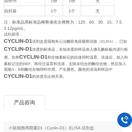
说明书
1
1
无
份
份
自封袋
1
1
无
个
个
注：标准品用标准品稀释液依次稀释为：
120
60
30
15
7.5
、
、
、
、
、
3.12pg/mL
。
试剂原理：
CYCLIN-D1
试剂盒是固相夹心法酶联免疫吸附试验（
ELISA
）。已知
CYCLIN-D1
浓度的标准品，未知浓度的样品加入微孔酶标板内进行检
CYCLIN-D1
测。先将
和生物素标记的抗体同时温育。洗涤后，加入和
素标记过的
HRP
。再经过温育和洗涤，去除未结合的酶结合物，然后加入
底物
A
，
B
和酶结合物同时作用。产生颜色。颜色的深浅和样品中
CYCLIN-D1
。
的浓度呈比例关系
产品咨询