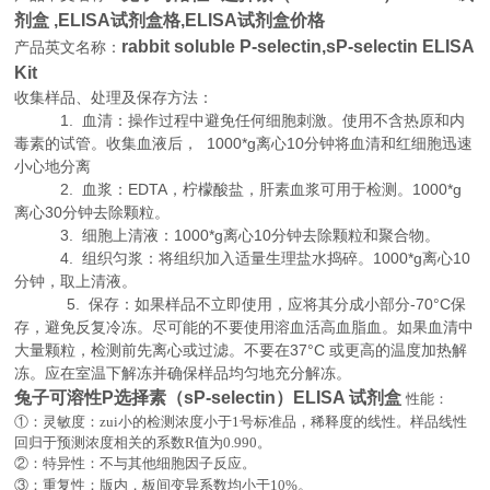
剂盒
,
ELISA试剂盒格,ELISA试剂盒价格
rabbit soluble P-selectin,sP-selectin ELISA
产品英文名称：
Kit
收集样品、处理及保存方法：
1. 血清：操作过程中避免任何细胞刺激。使用不含热原和内
毒素的试管。收集血液后， 1000*g离心10分钟将血清和红细胞迅速
小心地分离
2. 血浆：EDTA，柠檬酸盐，肝素血浆可用于检测。1000*g
离心30分钟去除颗粒。
3. 细胞上清液：1000*g离心10分钟去除颗粒和聚合物。
4. 组织匀浆：将组织加入适量生理盐水捣碎。1000*g离心10
分钟，取上清液。
5. 保存：如果样品不立即使用，应将其分成小部分-70°C保
存，避免反复冷冻。尽可能的不要使用溶血活高血脂血。如果血清中
大量颗粒，检测前先离心或过滤。不要在37°C 或更高的温度加热解
冻。应在室温下解冻并确保样品均匀地充分解冻。
兔子可溶性P选择素（sP-selectin）ELISA 试剂盒
性能：
①：灵敏度：zui小的检测浓度小于
1
号标准品，稀释度的线性。样品线性
回归于预测浓度相关的系数
R
值为
0.990
。
②：特异性：不与其他细胞因子反应。
。
③：重复性：版内，板间变异系数均小于
10%