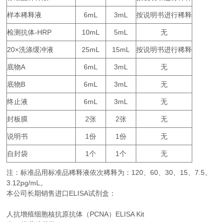
样本稀释液
6mL
3mL
按说明书进行稀释
检测抗体
-HRP
10mL
5mL
无
20×
25mL
15mL
按说明书进行稀释
洗涤缓冲液
底物
A
6mL
3mL
无
底物
B
6mL
3mL
无
终止液
6mL
3mL
无
封板膜
2
2
无
张
张
说明书
1
1
无
份
份
自封袋
1
1
无
个
个
注：标准品用标准品稀释液依次稀释为：
120
60
30
15
7.5
、
、
、
、
、
3.12pg/mL。
本公司长期销售进口
ELISA
试剂盒：
人抗增殖细胞核抗原抗体（PCNA）ELISA Kit