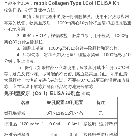
rabbit Collagen Type Ⅰ,Col Ⅰ ELISA Kit
产品英文名称：
收集样品、处理及保存方法：
1. 血清：操作过程中避免任何细胞刺激。使用不含热原和内
毒素的试管。收集血液后， 1000*g离心10分钟将血清和红细胞迅速
小心地分离
2. 血浆：EDTA，柠檬酸盐，肝素血浆可用于检测。1000*g
离心30分钟去除颗粒。
3. 细胞上清液：1000*g离心10分钟去除颗粒和聚合物。
4. 组织匀浆：将组织加入适量生理盐水捣碎。1000*g离心10
分钟，取上清液。
5. 保存：如果样品不立即使用，应将其分成小部分-70°C保
存，避免反复冷冻。尽可能的不要使用溶血活高血脂血。如果血清中
大量颗粒，检测前先离心或过滤。不要在37°C 或更高的温度加热解
冻。应在室温下解冻并确保样品均匀地充分解冻。
兔子Ⅰ型胶原（Col Ⅰ）ELISA 试剂盒
组成：
名称
96
48
备注
孔配置
孔配置
微孔酶标板
8
×12
12
×4
无
孔
条
孔
条
标准品（
120 pg/mL
0.6mL
0.6mL
按说明书进行稀释
）
标准品稀释液
6mL
3mL
按说明书进行稀释