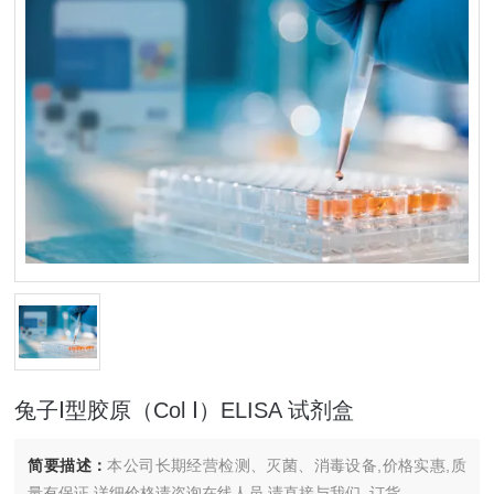
兔子Ⅰ型胶原（Col Ⅰ）ELISA 试剂盒
简要描述：
本公司长期经营检测、灭菌、消毒设备,价格实惠,质
量有保证.详细价格请咨询在线人员.请直接与我们..订货