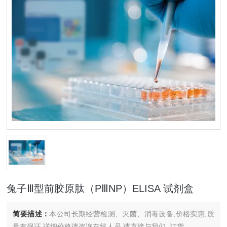
兔子Ⅲ型前胶原肽（PⅢNP）ELISA 试剂盒
简要描述：
本公司长期经营检测、灭菌、消毒设备,价格实惠,质
量有保证.详细价格请咨询在线人员.请直接与我们..订货