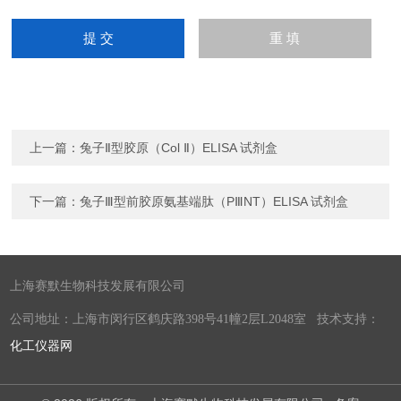
上一篇：
兔子Ⅱ型胶原（Col Ⅱ）ELISA 试剂盒
下一篇：
兔子Ⅲ型前胶原氨基端肽（PⅢNT）ELISA 试剂盒
上海赛默生物科技发展有限公司
公司地址：上海市闵行区鹤庆路398号41幢2层L2048室 技术支持：
化工仪器网