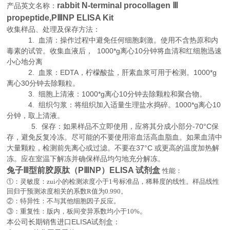
rabbit N-terminal procollagen Ⅲ
产品英文名称：
propeptide,PⅢNP ELISA Kit
收集样品、处理及保存方法：
1. 血清：操作过程中避免任何细胞刺激。使用不含热原和内
毒素的试管。收集血液后， 1000*g离心10分钟将血清和红细胞迅速
小心地分离
2. 血浆：EDTA，柠檬酸盐，肝素血浆可用于检测。1000*g
离心30分钟去除颗粒。
3. 细胞上清液：1000*g离心10分钟去除颗粒和聚合物。
4. 组织匀浆：将组织加入适量生理盐水捣碎。1000*g离心10
分钟，取上清液。
5. 保存：如果样品不立即使用，应将其分成小部分-70°C保
存，避免反复冷冻。尽可能的不要使用溶血活高血脂血。如果血清中
大量颗粒，检测前先离心或过滤。不要在37°C 或更高的温度加热解
冻。应在室温下解冻并确保样品均匀地充分解冻。
兔子Ⅲ型前胶原肽（PⅢNP）ELISA 试剂盒
性能：
①：灵敏度：zui小的检测浓度小于
1
号标准品，稀释度的线性。样品线性
回归于预测浓度相关的系数
R
值为
0.990
。
②：特异性：不与其他细胞因子反应。
。
③：重复性：版内，板间变异系数均小于
10%
本公司长期销售进口
ELISA
试剂盒：