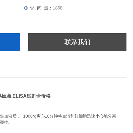
访 问 量：
1868
联系我们
供应商,
ELISA试剂盒价格
液后， 1000*g离心10分钟将血清和红细胞迅速小心地分离
除颗粒。