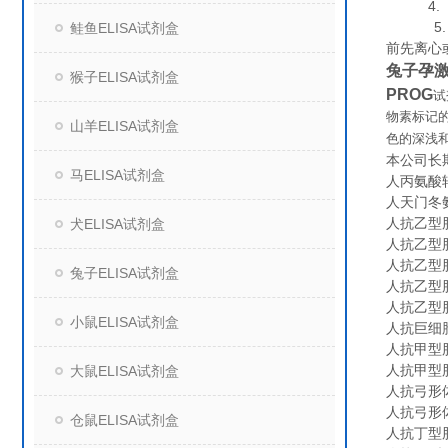
4. 组
5. 保
鲑鱼ELISA试剂盒
前先离心
兔子孕激
猴子ELISA试剂盒
PROG
试
物素标记
山羊ELISA试剂盒
色的深浅
本公司长
马ELISA试剂盒
人丙氨酸转氨
人天门冬氨
人抗乙型肝
犬ELISA试剂盒
人抗乙型肝炎
人抗乙型肝炎
兔子ELISA试剂盒
人抗乙型肝
人抗乙型肝炎
小鼠ELISA试剂盒
人抗巨细胞病
人抗甲型肝炎
人抗甲型肝炎
大鼠ELISA试剂盒
人抗弓形体Ig
人抗弓形体Ig
仓鼠ELISA试剂盒
人抗丁型肝炎