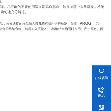
液。
冷冻。尽可能的不要使用溶血活高血脂血。如果血清中大量颗粒，检测
品均匀地充分解冻。
PROG
准品，未知浓度的样品加入微孔酶标板内进行检测。先将
和生
结合的酶结合物，然后加入底物
A
，
B
和酶结合物同时作用。产生颜色。颜
在线咨询
电话