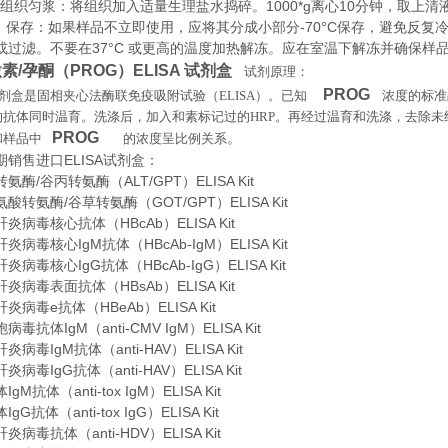
织匀浆：将组织加入适量生理盐水捣碎。1000*g离心10分钟，取上清
存：如果样品不立即使用，应将其分成小部分-70°C保存，避免反复
或过滤。不要在37°C 或更高的温度加热解冻。应在室温下解冻并确保样
素/孕酮（PROG）ELISA 试剂盒
试剂原理
：
PROG
剂盒是固相夹心法酶联免疫吸附试验（
ELISA
）。已知
浓度的标
的抗体同时温育。洗涤后，加入和素标记过的
HRP
。再经过温育和洗涤，去除未
PROG
。
和样品中
的浓度呈比例关系
期销售进口
ELISA
试剂盒：
酶/谷丙转氨酶（ALT/GPT）ELISA Kit
酸转氨酶/谷草转氨酶（GOT/GPT）ELISA Kit
炎病毒核心抗体（HBcAb）ELISA Kit
病毒核心IgM抗体（HBcAb-IgM）ELISA Kit
病毒核心IgG抗体（HBcAb-IgG）ELISA Kit
炎病毒表面抗体（HBsAb）ELISA Kit
病毒e抗体（HBeAb）ELISA Kit
毒抗体IgM（anti-CMV IgM）ELISA Kit
病毒IgM抗体（anti-HAV）ELISA Kit
病毒IgG抗体（anti-HAV）ELISA Kit
M抗体（anti-tox IgM）ELISA Kit
G抗体（anti-tox IgG）ELISA Kit
病毒抗体（anti-HDV）ELISA Kit