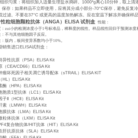
织匀浆：将组织加入适量生理盐水捣碎。1000*g离心10分钟，取上清
存：如果样品不立即使用，应将其分成小部分-70°C保存，避免反复
或过滤。不要在37°C 或更高的温度加热解冻。应在室温下解冻并确保样
性粒细胞颗粒抗体（ANGA）ELISA 试剂盒
性能：
：zui小的检测浓度小于
1
号标准品，稀释度的线性。样品线性回归于预测浓度
性：不与其他细胞因子反应。
。
性：版内，板间变异系数均小于
10%
期销售进口
ELISA
试剂盒：
异性抗原（PSA）ELISA Kit
CEA/CD66）ELISA Kit
瘤坏死因子相关凋亡诱导配体（sTRAIL）ELISA KIT
L）ELISA Kit
（HPA）ELISA Kit
胞质1型抗体（LC1）ELISA Kit
Ⅱ（HCⅡ）ELISA Kit
（LMWH）ELISA Kit
抗体（LMA）ELISA Kit
粒体抗体（LKM）ELISA Kit
4复合物抗体/HIT抗体（HIT）ELISA Kit
肝抗原抗体（SLA）ELISA Kit
（FFA）ELISA Kit