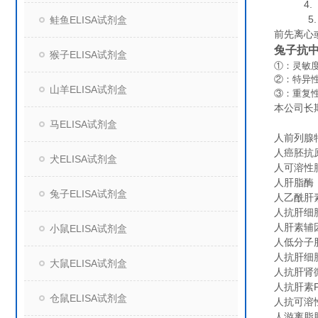
4. 组
5. 保
鲑鱼ELISA试剂盒
前先离心
兔子抗中
猴子ELISA试剂盒
①：灵敏度
②：特异
山羊ELISA试剂盒
③：重复
本公司长
马ELISA试剂盒
人前列腺特
人癌胚抗原（
犬ELISA试剂盒
人可溶性肿
人肝脂酶（H
兔子ELISA试剂盒
人乙酰肝素酶
人抗肝细胞
人肝素辅因子
小鼠ELISA试剂盒
人低分子肝素
人抗肝细胞膜
大鼠ELISA试剂盒
人抗肝肾微
人抗肝素PF
仓鼠ELISA试剂盒
人抗可溶性
人游离脂肪酸