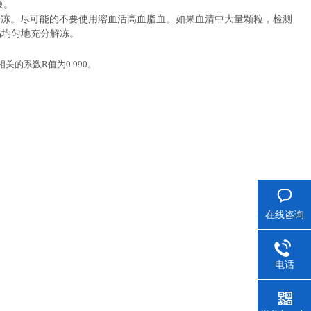
液。
冷冻。尽可能的不要使用溶血活高血脂血。如果血清中大量颗粒，检测
品均匀地充分解冻。
相关的系数
R
值为
0.990
。
在线咨询
电话