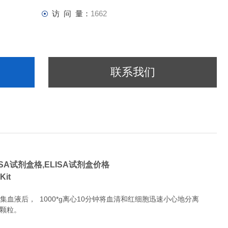
访 问 量：
1662
联系我们
ISA试剂盒格,ELISA试剂盒价格
 Kit
液后， 1000*g离心10分钟将血清和红细胞迅速小心地分离
除颗粒。