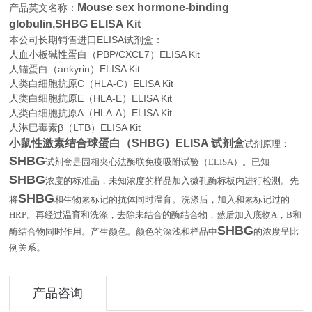
Mouse sex hormone-binding
产品英文名称：
globulin,SHBG ELISA Kit
本公司长期销售进口
ELISA
试剂盒：
人血小板碱性蛋白（PBP/CXCL7）ELISA Kit
人锚蛋白（ankyrin）ELISA Kit
人类白细胞抗原C（HLA-C）ELISA Kit
人类白细胞抗原E（HLA-E）ELISA Kit
人类白细胞抗原A（HLA-A）ELISA Kit
人淋巴毒素β（LTB）ELISA Kit
小鼠性激素结合球蛋白（SHBG）ELISA 试剂盒
试剂原理：
SHBG
试剂盒是固相夹心法酶联免疫吸附试验（
ELISA
）。已知
SHBG
浓度的标准品，未知浓度的样品加入微孔酶标板内进行检测。先
SHBG
将
和生物素标记的抗体同时温育。洗涤后，加入和素标记过的
HRP
。再经过温育和洗涤，去除未结合的酶结合物，然后加入底物
A
，
B
和
SHBG
酶结合物同时作用。产生颜色。颜色的深浅和样品中
的浓度呈比
。
例关系
产品咨询