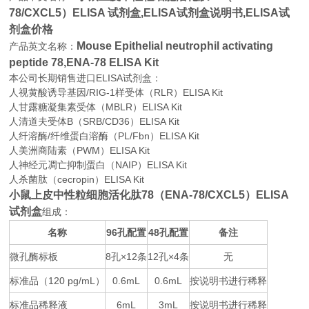
78/CXCL5）ELISA 试剂盒,
ELISA试剂盒说明书,ELISA试
剂盒价格
Mouse Epithelial neutrophil activating
产品英文名称：
peptide 78,ENA-78 ELISA Kit
本公司长期销售进口
ELISA
试剂盒：
人视黄酸诱导基因/RIG-1样受体（RLR）ELISA Kit
人甘露糖凝集素受体（MBLR）ELISA Kit
人清道夫受体B（SRB/CD36）ELISA Kit
人纤溶酶/纤维蛋白溶酶（PL/Fbn）ELISA Kit
人美洲商陆素（PWM）ELISA Kit
人神经元凋亡抑制蛋白（NAIP）ELISA Kit
人杀菌肽（cecropin）ELISA Kit
小鼠上皮中性粒细胞活化肽78（ENA-78/CXCL5）ELISA
试剂盒
组成：
名称
96
48
备注
孔配置
孔配置
微孔酶标板
8
×12
12
×4
无
孔
条
孔
条
标准品（
120 pg/mL
0.6mL
0.6mL
按说明书进行稀释
）
标准品稀释液
6mL
3mL
按说明书进行稀释