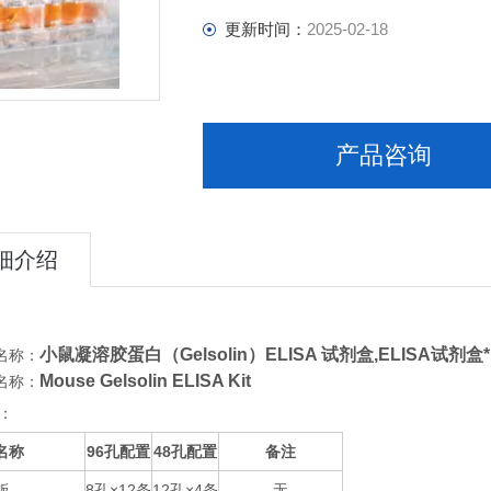
更新时间：
2025-02-18
产品咨询
细介绍
小鼠凝溶胶蛋白（Gelsolin）ELISA 试剂盒,
ELISA试剂盒
名称：
Mouse Gelsolin ELISA Kit
名称：
：
名称
96
48
备注
孔配置
孔配置
板
8
×12
12
×4
无
孔
条
孔
条