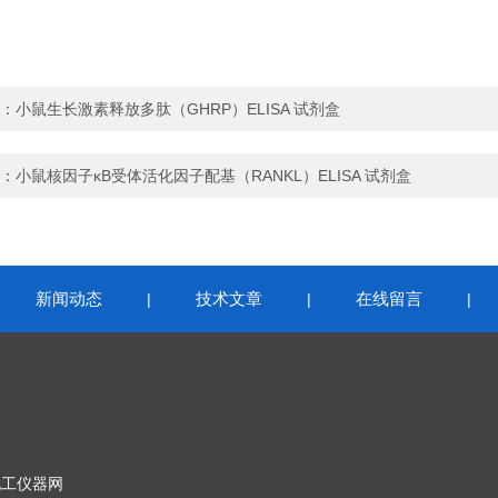
：
小鼠生长激素释放多肽（GHRP）ELISA 试剂盒
：
小鼠核因子κB受体活化因子配基（RANKL）ELISA 试剂盒
新闻动态
技术文章
在线留言
|
|
|
|
化工仪器网