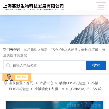
热门关键词：
三洋高压灭菌器，TOMY高压灭菌器，酶标仪维修，海
道夫旋转蒸发仪
当前位置：
首页
>
产品中心
>
动物ELISA试剂盒
>
小鼠
ELISA试剂盒
> 小鼠糖化血红蛋白A1c（GHbA1c）ELISA 试剂
盒