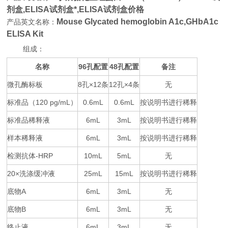
剂盒,
ELISA试剂盒*,ELISA试剂盒价格
Mouse Glycated hemoglobin A1c,GHbA1c
产品英文名称：
ELISA Kit
组成：
名称
96
48
备注
孔配置
孔配置
微孔酶标板
8
×12
12
×4
无
孔
条
孔
条
标准品（
120 pg/mL
0.6mL
0.6mL
按说明书进行稀释
）
标准品稀释液
6mL
3mL
按说明书进行稀释
样本稀释液
6mL
3mL
按说明书进行稀释
检测抗体
-HRP
10mL
5mL
无
20×
25mL
15mL
按说明书进行稀释
洗涤缓冲液
底物
A
6mL
3mL
无
底物
B
6mL
3mL
无
终止液
6mL
3mL
无