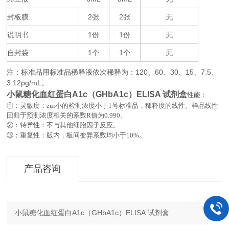
封板膜
2
2
无
张
张
说明书
1
1
无
份
份
自封袋
1
1
无
个
个
注：标准品用标准品稀释液依次稀释为：
120
60
30
15
7.5
、
、
、
、
、
3.12pg/mL
。
小鼠糖化血红蛋白A1c（GHbA1c）ELISA 试剂盒
性能：
①：灵敏度：zui小的检测浓度小于
1
号标准品，稀释度的线性。样品线性
回归于预测浓度相关的系数
R
值为
0.990
。
②：特异性：不与其他细胞因子反应。
。
③：重复性：版内，板间变异系数均小于
10%
产品咨询