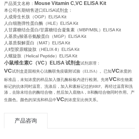
Mouse Vitamin C,VC ELISA Kit
产品英文名称：
本公司长期销售进口
ELISA
试剂盒：
人成骨生长肽（OGP）ELISA Kit
人白细胞弹性蛋白酶（HLE）ELISA Kit
人甘露糖结合蛋白/甘露糖结合凝集素（MBP/MBL）ELISA Kit
人基质γ羧基谷氨酸蛋白（MGP）ELISA Kit
人基质裂解蛋白（MAT）ELISA Kit
人Ⅱ型胶原螺旋肽（HELIX-Ⅱ）ELISA Kit
人螺旋肽（Helical Peptide）ELISA Kit
小鼠维生素C（VC）ELISA 试剂盒
试剂原理：
VC
VC
试剂盒是固相夹心法酶联免疫吸附试验（
ELISA
）。已知
浓度的
VC
标准品，未知浓度的样品加入微孔酶标板内进行检测。先将
和生物素
标记的抗体同时温育。洗涤后，加入和素标记过的
HRP
。再经过温育和洗
涤，去除未结合的酶结合物，然后加入底物
A
，
B
和酶结合物同时作用。产
VC
。
生颜色。颜色的深浅和样品中
的浓度呈比例关系
产品咨询