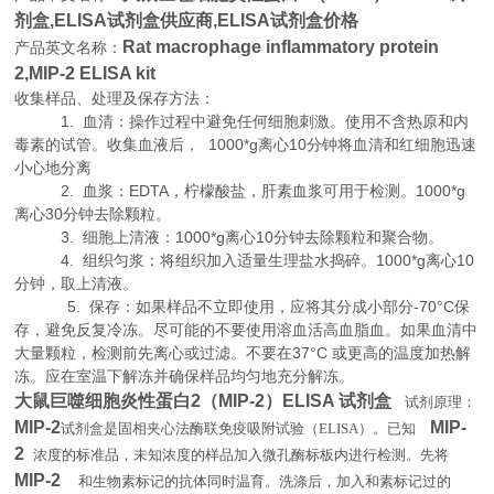
剂盒,
ELISA试剂盒供应商,
ELISA试剂盒价格
Rat macrophage inflammatory protein
产品英文名称：
2,MIP-2 ELISA kit
收集样品、处理及保存方法：
1. 血清：操作过程中避免任何细胞刺激。使用不含热原和内
毒素的试管。收集血液后， 1000*g离心10分钟将血清和红细胞迅速
小心地分离
2. 血浆：EDTA，柠檬酸盐，肝素血浆可用于检测。1000*g
离心30分钟去除颗粒。
3. 细胞上清液：1000*g离心10分钟去除颗粒和聚合物。
4. 组织匀浆：将组织加入适量生理盐水捣碎。1000*g离心10
分钟，取上清液。
5. 保存：如果样品不立即使用，应将其分成小部分-70°C保
存，避免反复冷冻。尽可能的不要使用溶血活高血脂血。如果血清中
大量颗粒，检测前先离心或过滤。不要在37°C 或更高的温度加热解
冻。应在室温下解冻并确保样品均匀地充分解冻。
大鼠巨噬细胞炎性蛋白2（MIP-2）ELISA 试剂盒
试剂原理
：
MIP-2
MIP-
试剂盒是固相夹心法酶联免疫吸附试验（
ELISA
）。已知
2
浓度的标准品，未知浓度的样品加入微孔酶标板内进行检测。先将
MIP-2
和生物素标记的抗体同时温育。洗涤后，加入和素标记过的