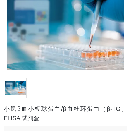
小鼠β血小板球蛋白/β血栓环蛋白（β-TG）
ELISA 试剂盒