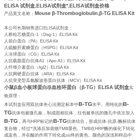
ELISA 试剂盒,
ELISA试剂盒*,ELISA试剂盒价格
Mouse β-Thromboglobulin,β-TG ELISA Kit
产品英文名称：
本公司长期销售进口
ELISA
试剂盒：
人桥粒芯糖蛋白-1（Dsg-1）ELISA Kit
人前白蛋白（PA）ELISA Kit
人硫酸肝素糖蛋白（HSPG）ELISA Kit
人冷球蛋白（CG）ELISA Kit
人抗载脂蛋白抗体A1（Apo A1）ELISA Kit
人纤维介素蛋白（fgl2）ELISA Kit
人抗网硬蛋白抗体（ARA）ELISA Kit
人抗突变型瓜氨酸波形蛋白抗体（MCV）ELISA Kit
小鼠β血小板球蛋白/β血栓环蛋白（β-TG）ELISA 试剂盒
实
验原理：
Β-TG
Β-
本试剂盒应用双抗体夹心法测定标本中
水平。用纯化的
TG
抗体包被微孔板，制成固相抗体，往包被单抗的微孔中依次加入
Β-TG
Β-TG
HRP
-
-
，再与
标记的
抗体结合，形成抗体
抗原
酶标抗体
TMB
TMB
HRP
复合物，经过*洗涤后加底物
显色。
在
酶的催化下转化
成蓝色，并在酸的作用下转化成zui终的黄色。颜色的深浅和样品中