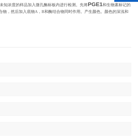
PGE1
未知浓度的样品加入微孔酶标板内进行检测。先将
和生物素标记的
合物，然后加入底物
A
，
B
和酶结合物同时作用。产生颜色。颜色的深浅和