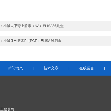
：
小鼠去甲肾上腺素（NA）ELISA 试剂盒
：
小鼠前列腺素F（PGF）ELISA 试剂盒
新闻动态
技术文章
在线留言
|
|
|
|
化工仪器网