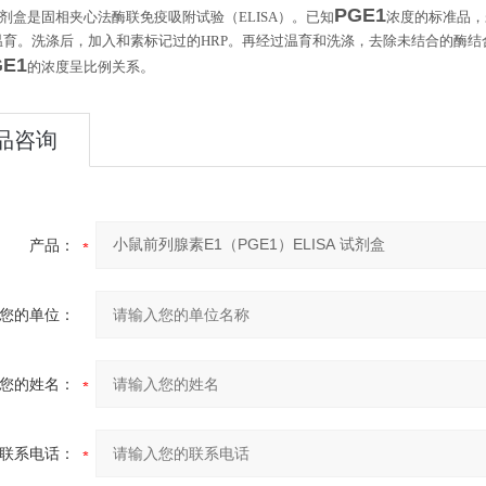
PGE1
剂盒是固相夹心法酶联免疫吸附试验（
ELISA
）。已知
浓度的标准品，
温育。洗涤后，加入和素标记过的
HRP
。再经过温育和洗涤，去除未结合的酶结
GE1
。
的浓度呈比例关系
品咨询
产品：
您的单位：
您的姓名：
联系电话：