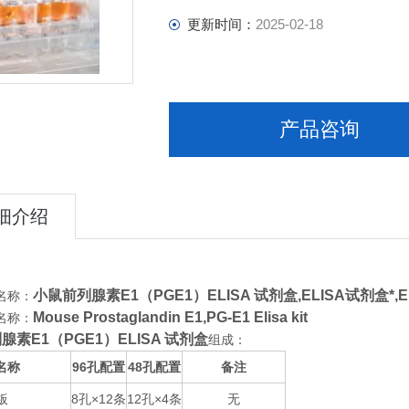
更新时间：
2025-02-18
产品咨询
细介绍
小鼠前列腺素E1（PGE1）ELISA 试剂盒,
ELISA试剂盒*,
名称：
Mouse Prostaglandin E1,PG-E1 Elisa kit
名称：
腺素E1（PGE1）ELISA 试剂盒
组成：
名称
96
48
备注
孔配置
孔配置
板
8
×12
12
×4
无
孔
条
孔
条