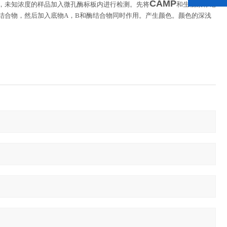
CAMP
，未知浓度的样品加入微孔酶标板内进行检测。先将
和生物素标记
结合物，然后加入底物
A
，
B
和酶结合物同时作用。产生颜色。颜色的深浅