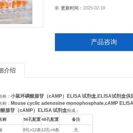
更新时间：
2025-02-18
产品咨询
细介绍
小鼠环磷酸腺苷（cAMP）ELISA 试剂盒,
ELISA试剂盒供
名称：
Mouse cyclic adenosine monophosphate,cAMP ELI
名称：
酸腺苷（cAMP）ELISA 试剂盒
组成：
名称
96
48
备注
孔配置
孔配置
板
8
×12
12
×4
无
孔
条
孔
条