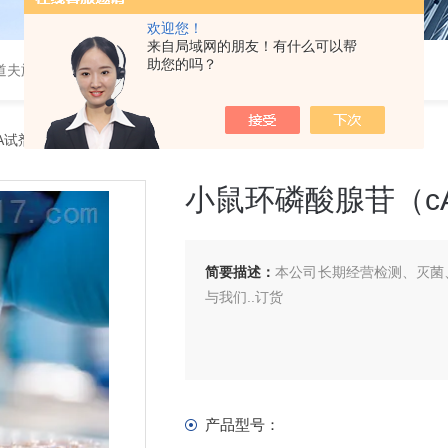
欢迎您！
来自局域网的朋友！有什么可以帮
助您的吗？
道夫旋转蒸发仪
SA试剂盒
> 小鼠环磷酸腺苷（cAMP）ELISA 试剂盒
小鼠环磷酸腺苷（cA
简要描述：
本公司长期经营检测、灭菌、
与我们..订货
产品型号：