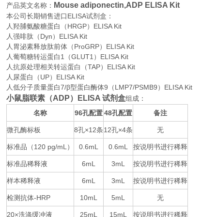
Mouse adiponectin,ADP ELISA Kit
产品英文名称：
本公司长期销售进口
ELISA
试剂盒：
人羟脯氨酸糖蛋白（HRGP）ELISA Kit
人强啡肽（Dyn）ELISA Kit
人胃泌素释放肽前体（ProGRP）ELISA Kit
人葡萄糖转运蛋白1（GLUT1）ELISA Kit
人抗原处理相关转运蛋白（TAP）ELISA Kit
人尿蛋白（UP）ELISA Kit
人低分子质量蛋白7/β型蛋白酶体9（LMP7/PSMB9）ELISA Kit
小鼠脂联素（ADP）ELISA 试剂盒
组成：
名称
96
48
备注
孔配置
孔配置
微孔酶标板
8
×12
12
×4
无
孔
条
孔
条
标准品（
120 pg/mL
0.6mL
0.6mL
按说明书进行稀释
）
标准品稀释液
6mL
3mL
按说明书进行稀释
样本稀释液
6mL
3mL
按说明书进行稀释
检测抗体
-HRP
10mL
5mL
无
20×
25mL
15mL
按说明书进行稀释
洗涤缓冲液