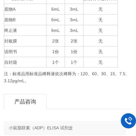
底物
A
6mL
3mL
无
底物
B
6mL
3mL
无
终止液
6mL
3mL
无
封板膜
2
2
无
张
张
说明书
1
1
无
份
份
自封袋
1
1
无
个
个
注：标准品用标准品稀释液依次稀释为：
120
60
30
15
7.5
、
、
、
、
、
3.12pg/mL
。
产品咨询