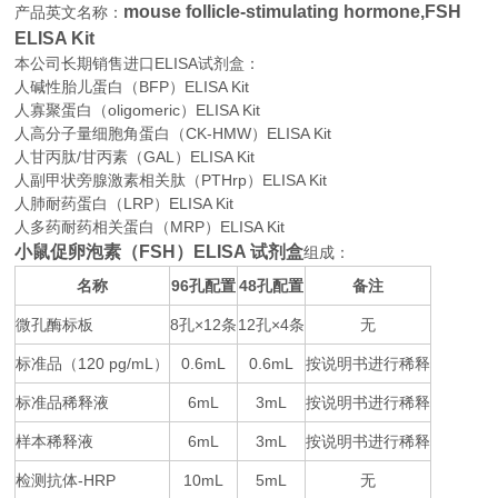
mouse follicle-stimulating hormone,FSH
产品英文名称：
ELISA Kit
本公司长期销售进口
ELISA
试剂盒：
人碱性胎儿蛋白（BFP）ELISA Kit
人寡聚蛋白（oligomeric）ELISA Kit
人高分子量细胞角蛋白（CK-HMW）ELISA Kit
人甘丙肽/甘丙素（GAL）ELISA Kit
人副甲状旁腺激素相关肽（PTHrp）ELISA Kit
人肺耐药蛋白（LRP）ELISA Kit
人多药耐药相关蛋白（MRP）ELISA Kit
小鼠促卵泡素（FSH）ELISA 试剂盒
组成：
名称
96
48
备注
孔配置
孔配置
微孔酶标板
8
×12
12
×4
无
孔
条
孔
条
标准品（
120 pg/mL
0.6mL
0.6mL
按说明书进行稀释
）
标准品稀释液
6mL
3mL
按说明书进行稀释
样本稀释液
6mL
3mL
按说明书进行稀释
检测抗体
-HRP
10mL
5mL
无