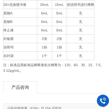
20×
25mL
15mL
按说明书进行稀释
洗涤缓冲液
底物
A
6mL
3mL
无
底物
B
6mL
3mL
无
终止液
6mL
3mL
无
封板膜
2
2
无
张
张
说明书
1
1
无
份
份
自封袋
1
1
无
个
个
注：标准品用标准品稀释液依次稀释为：
120
60
30
15
7.5
、
、
、
、
、
3.12pg/mL
。
产品咨询