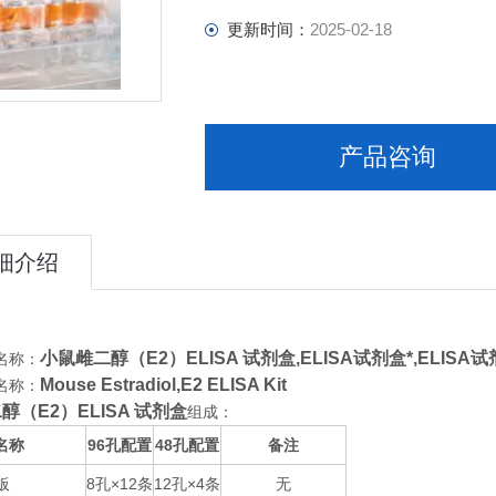
更新时间：
2025-02-18
产品咨询
细介绍
小鼠雌二醇（E2）ELISA 试剂盒,
ELISA试剂盒*,ELISA
名称：
Mouse Estradiol,E2 ELISA Kit
名称：
醇（E2）ELISA 试剂盒
组成：
名称
96
48
备注
孔配置
孔配置
板
8
×12
12
×4
无
孔
条
孔
条