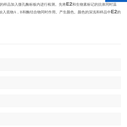
E2
的样品加入微孔酶标板内进行检测。先将
和生物素标记的抗体同时温
E2
加入底物
A
，
B
和酶结合物同时作用。产生颜色。颜色的深浅和样品中
的