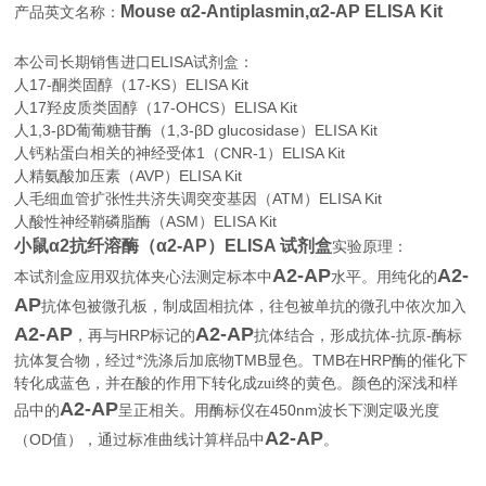
Mouse α2-Antiplasmin,α2-AP ELISA Kit
产品英文名称：
本公司长期销售进口
ELISA
试剂盒：
人17-酮类固醇（17-KS）ELISA Kit
人17羟皮质类固醇（17-OHCS）ELISA Kit
人1,3-βD葡葡糖苷酶（1,3-βD glucosidase）ELISA Kit
人钙粘蛋白相关的神经受体1（CNR-1）ELISA Kit
人精氨酸加压素（AVP）ELISA Kit
人毛细血管扩张性共济失调突变基因（ATM）ELISA Kit
人酸性神经鞘磷脂酶（ASM）ELISA Kit
小鼠α2抗纤溶酶（α2-AP）ELISA 试剂盒
实验原理：
Α2-AP
Α2-
本试剂盒应用双抗体夹心法测定标本中
水平。用纯化的
AP
抗体包被微孔板，制成固相抗体，往包被单抗的微孔中依次加入
Α2-AP
Α2-AP
HRP
-
-
，再与
标记的
抗体结合，形成抗体
抗原
酶标
TMB
TMB
HRP
抗体复合物，经过*洗涤后加底物
显色。
在
酶的催化下
转化成蓝色，并在酸的作用下转化成zui终的黄色。颜色的深浅和样
Α2-AP
450nm
品中的
呈正相关。用酶标仪在
波长下测定吸光度
Α2-AP
OD
。
（
值），通过标准曲线计算样品中