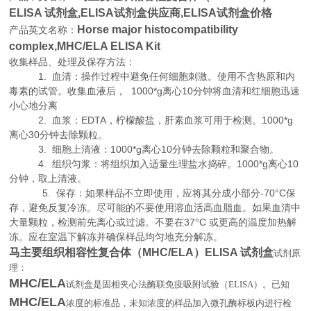
ELISA 试剂盒,
ELISA试剂盒供应商,
ELISA试剂盒价格
Horse major histocompatibility
产品英文名称：
complex,MHC/ELA ELISA Kit
收集样品、处理及保存方法：
1. 血清：操作过程中避免任何细胞刺激。使用不含热原和内
毒素的试管。收集血液后， 1000*g离心10分钟将血清和红细胞迅速
小心地分离
2. 血浆：EDTA，柠檬酸盐，肝素血浆可用于检测。1000*g
离心30分钟去除颗粒。
3. 细胞上清液：1000*g离心10分钟去除颗粒和聚合物。
4. 组织匀浆：将组织加入适量生理盐水捣碎。1000*g离心10
分钟，取上清液。
5. 保存：如果样品不立即使用，应将其分成小部分-70°C保
存，避免反复冷冻。尽可能的不要使用溶血活高血脂血。如果血清中
大量颗粒，检测前先离心或过滤。不要在37°C 或更高的温度加热解
冻。应在室温下解冻并确保样品均匀地充分解冻。
马主要组织相容性复合体（MHC/ELA）ELISA 试剂盒
试剂原
理
：
MHC/ELA
试剂盒是固相夹心法酶联免疫吸附试验（
ELISA
）。已知
MHC/ELA
浓度的标准品，未知浓度的样品加入微孔酶标板内进行检