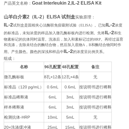
Goat Interleukin 2,IL-2 ELISA Kit
产品英文名称：
山羊白介素2（IL-2）ELISA 试剂盒
实验原理：
IL-2
IL-2
试剂盒是固相夹心法酶联免疫吸附试验（
ELISA
）。已知
浓度
IL-2
的标准品，未知浓度的样品加入微孔酶标板内进行检测。先将
和生
物素标记的抗体同时温育。洗涤后，加入和素标记过的
HRP
。再经过温育
和洗涤，去除未结合的酶结合物，然后加入底物
A
，
B
和酶结合物同时作
IL-2
用。产生颜色。颜色的深浅和样品中
的浓度呈比例关系
。
组成：
名称
96
48
备注
孔配置
孔配置
微孔酶标板
8
×12
12
×4
无
孔
条
孔
条
标准品（
120 pg/mL
0.6mL
0.6mL
按说明书进行稀释
）
标准品稀释液
6mL
3mL
按说明书进行稀释
样本稀释液
6mL
3mL
按说明书进行稀释
检测抗体
-HRP
10mL
5mL
无
20×
25mL
15mL
按说明书进行稀释
洗涤缓冲液