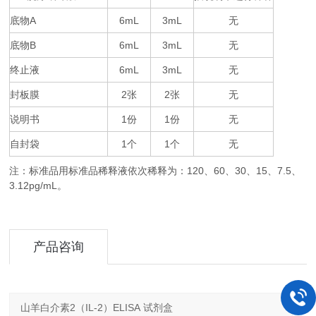
底物
A
6mL
3mL
无
底物
B
6mL
3mL
无
终止液
6mL
3mL
无
封板膜
2
2
无
张
张
说明书
1
1
无
份
份
自封袋
1
1
无
个
个
注：标准品用标准品稀释液依次稀释为：
120
60
30
15
7.5
、
、
、
、
、
3.12pg/mL。
产品咨询