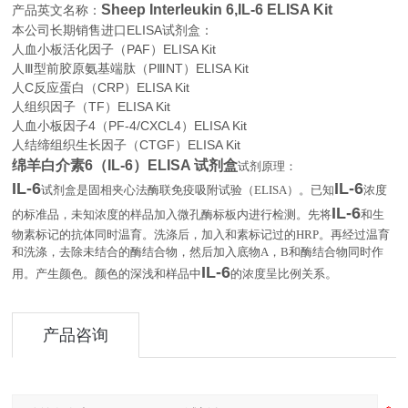
Sheep Interleukin 6,IL-6 ELISA Kit
产品英文名称：
本公司长期销售进口
ELISA
试剂盒：
人血小板活化因子（PAF）ELISA Kit
人Ⅲ型前胶原氨基端肽（PⅢNT）ELISA Kit
人C反应蛋白（CRP）ELISA Kit
人组织因子（TF）ELISA Kit
人血小板因子4（PF-4/CXCL4）ELISA Kit
人结缔组织生长因子（CTGF）ELISA Kit
绵羊白介素6（IL-6）ELISA 试剂盒
试剂原理：
IL-6
IL-6
试剂盒是固相夹心法酶联免疫吸附试验（
ELISA
）。已知
浓度
IL-6
的标准品，未知浓度的样品加入微孔酶标板内进行检测。先将
和生
物素标记的抗体同时温育。洗涤后，加入和素标记过的
HRP
。再经过温育
和洗涤，去除未结合的酶结合物，然后加入底物
A
，
B
和酶结合物同时作
IL-6
。
用。产生颜色。颜色的深浅和样品中
的浓度呈比例关系
产品咨询