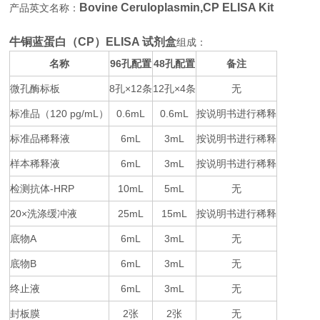
Bovine Ceruloplasmin,CP ELISA Kit
产品英文名称：
牛铜蓝蛋白（CP）ELISA 试剂盒
组成：
名称
96
48
备注
孔配置
孔配置
微孔酶标板
8
×12
12
×4
无
孔
条
孔
条
标准品（
120 pg/mL
0.6mL
0.6mL
按说明书进行稀释
）
标准品稀释液
6mL
3mL
按说明书进行稀释
样本稀释液
6mL
3mL
按说明书进行稀释
检测抗体
-HRP
10mL
5mL
无
20×
25mL
15mL
按说明书进行稀释
洗涤缓冲液
底物
A
6mL
3mL
无
底物
B
6mL
3mL
无
终止液
6mL
3mL
无
封板膜
2
2
无
张
张