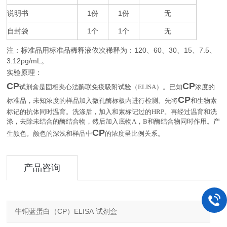
说明书
1
1
无
份
份
自封袋
1
1
无
个
个
注：标准品用标准品稀释液依次稀释为：
120
60
30
15
7.5
、
、
、
、
、
3.12pg/mL
。
实验原理：
CP
CP
试剂盒是固相夹心法酶联免疫吸附试验（
ELISA
）。已知
浓度的
CP
标准品，未知浓度的样品加入微孔酶标板内进行检测。先将
和生物素
标记的抗体同时温育。洗涤后，加入和素标记过的
HRP
。再经过温育和洗
涤，去除未结合的酶结合物，然后加入底物
A
，
B
和酶结合物同时作用。产
CP
。
生颜色。颜色的深浅和样品中
的浓度呈比例关系
产品咨询