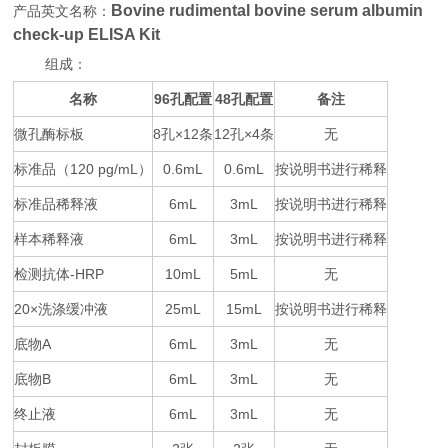
Bovine rudimental bovine serum albumin
产品英文名称：
check-up ELISA Kit
组成：
名称
96
48
备注
孔配置
孔配置
微孔酶标板
8
×12
12
×4
无
孔
条
孔
条
标准品（
120 pg/mL
0.6mL
0.6mL
按说明书进行稀释
）
标准品稀释液
6mL
3mL
按说明书进行稀释
样本稀释液
6mL
3mL
按说明书进行稀释
检测抗体
-HRP
10mL
5mL
无
20×
25mL
15mL
按说明书进行稀释
洗涤缓冲液
底物
A
6mL
3mL
无
底物
B
6mL
3mL
无
终止液
6mL
3mL
无