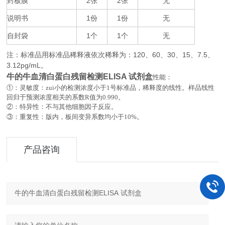
封板膜
2
2
无
张
张
说明书
1
1
无
份
份
自封袋
1
1
无
个
个
注：标准品用标准品稀释液依次稀释为：
120
60
30
15
7.5
、
、
、
、
、
3.12pg/mL
。
牛的牛血清白蛋白残留检测ELISA 试剂盒
性能：
①：灵敏度：zui小的检测浓度小于
1
号标准品，稀释度的线性。样品线性
回归于预测浓度相关的系数
R
值为
0.990
。
②：特异性：不与其他细胞因子反应。
。
③：重复性：版内，板间变异系数均小于
10%
产品咨询