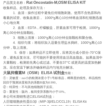
Rat Oncostatin-M,OSM ELISA KIT
产品英文名称：
收集样品、处理及保存方法：
1. 血清：操作过程中避免任何细胞刺激。使用不含热原和内
毒素的试管。收集血液后， 1000*g离心10分钟将血清和红细胞迅速
小心地分离
2. 血浆：EDTA，柠檬酸盐，肝素血浆可用于检测。1000*g
离心30分钟去除颗粒。
3. 细胞上清液：1000*g离心10分钟去除颗粒和聚合物。
4. 组织匀浆：将组织加入适量生理盐水捣碎。1000*g离心10
分钟，取上清液。
5. 保存：如果样品不立即使用，应将其分成小部分-70°C保
存，避免反复冷冻。尽可能的不要使用溶血活高血脂血。如果血清中
大量颗粒，检测前先离心或过滤。不要在37°C 或更高的温度加热解
冻。应在室温下解冻并确保样品均匀地充分解冻。
大鼠抑瘤素M（OSM）ELISA 试剂盒
性能：
①：灵敏度：zui小的检测浓度小于
1
号标准品，稀释度的线性。样品线性
回归于预测浓度相关的系数
R
值为
0.990
。
②：特异性：不与其他细胞因子反应。
。
③：重复性：版内，板间变异系数均小于
10%
本公司长期销售进口
ELISA
试剂盒：
人巨噬细胞炎性蛋白3β（MIP-3β/ELC/CCL19）ELISA Kit