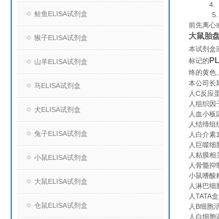
4. 组
鲑鱼ELISA试剂盒
5. 保
前先离心
大鼠胎盘
猴子ELISA试剂盒
本试剂盒
P
标记的
山羊ELISA试剂盒
终的黄色
本公司长
马ELISA试剂盒
人C反应蛋白
人组织因子（
犬ELISA试剂盒
人血小板因子
人结缔组织
兔子ELISA试剂盒
人白介素18（
人巨噬细胞炎
人粘膜相关上
小鼠ELISA试剂盒
人骨髓抑制因
小鼠嗜酸粒细胞
大鼠ELISA试剂盒
人淋巴细胞功
人TATA盒
仓鼠ELISA试剂盒
人B细胞活化
人白细胞调节