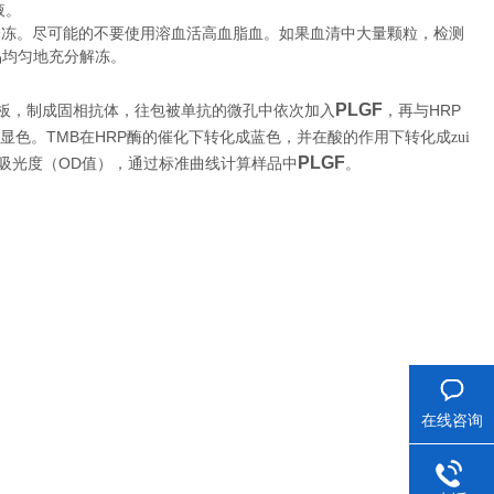
液。
冷冻。尽可能的不要使用溶血活高血脂血。如果血清中大量颗粒，检测
品均匀地充分解冻。
PLGF
HRP
板，制成固相抗体，往包被单抗的微孔中依次加入
，再与
TMB
HRP
显色。
在
酶的催化下转化成蓝色，并在酸的作用下转化成zui
PLGF
OD
。
吸光度（
值），通过标准曲线计算样品中
在线咨询