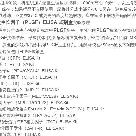
织匀浆：将组织加入适量生理盐水捣碎。1000*g离心10分钟，取上清
存：如果样品不立即使用，应将其分成小部分-70°C保存，避免反复
或过滤。不要在37°C 或更高的温度加热解冻。应在室温下解冻并确保样
生长因子（PLGF）ELISA 试剂盒
实验原理
：
PLGF
PLGF
应用双抗体夹心法测定标本中
水平。用纯化的
抗体包被微孔
LGF
-
-
TMB
抗体结合，形成抗体
抗原
酶标抗体复合物，经过*洗涤后加底物
PLGF
450nm
。颜色的深浅和样品中的
呈正相关。用酶标仪在
波长下测定
期销售进口
ELISA
试剂盒：
（CRP）ELISA Kit
TF）ELISA Kit
4（PF-4/CXCL4）ELISA Kit
生长因子（CTGF）ELISA Kit
IL-18）ELISA Kit
性蛋白2（MIP-2）ELISA Kit
皮趋化因子（MEC/CCL28）ELISA Kit
子1（MPIF-1/CCL23）ELISA Kit
趋化蛋白Eotaxin 2（Eotaxin 2/CCL24）ELISA Kit
能相关抗原2（LFA-2/CD2）ELISA Kit
结合蛋白/TBP相关因子（TAF）ELISA Kit
因子受体（BAFF-R）ELISA Kit
素（LR）ELISA Kit