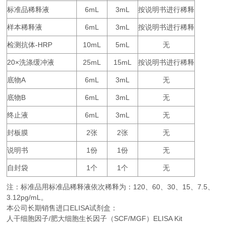
标准品稀释液
6mL
3mL
按说明书进行稀释
样本稀释液
6mL
3mL
按说明书进行稀释
检测抗体
-HRP
10mL
5mL
无
20×
25mL
15mL
按说明书进行稀释
洗涤缓冲液
底物
A
6mL
3mL
无
底物
B
6mL
3mL
无
终止液
6mL
3mL
无
封板膜
2
2
无
张
张
说明书
1
1
无
份
份
自封袋
1
1
无
个
个
注：标准品用标准品稀释液依次稀释为：
120
60
30
15
7.5
、
、
、
、
、
3.12pg/mL。
本公司长期销售进口
ELISA
试剂盒：
人干细胞因子/肥大细胞生长因子（SCF/MGF）ELISA Kit