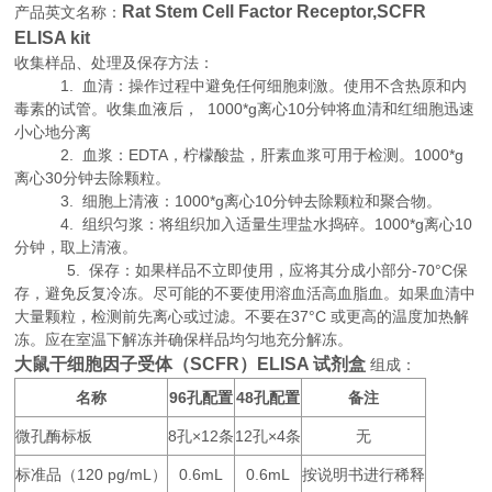
Rat Stem Cell Factor Receptor,SCFR
产品英文名称：
ELISA kit
收集样品、处理及保存方法：
1. 血清：操作过程中避免任何细胞刺激。使用不含热原和内
毒素的试管。收集血液后， 1000*g离心10分钟将血清和红细胞迅速
小心地分离
2. 血浆：EDTA，柠檬酸盐，肝素血浆可用于检测。1000*g
离心30分钟去除颗粒。
3. 细胞上清液：1000*g离心10分钟去除颗粒和聚合物。
4. 组织匀浆：将组织加入适量生理盐水捣碎。1000*g离心10
分钟，取上清液。
5. 保存：如果样品不立即使用，应将其分成小部分-70°C保
存，避免反复冷冻。尽可能的不要使用溶血活高血脂血。如果血清中
大量颗粒，检测前先离心或过滤。不要在37°C 或更高的温度加热解
冻。应在室温下解冻并确保样品均匀地充分解冻。
大鼠干细胞因子受体（SCFR）ELISA 试剂盒
组成：
名称
96
48
备注
孔配置
孔配置
微孔酶标板
8
×12
12
×4
无
孔
条
孔
条
标准品（
120 pg/mL
0.6mL
0.6mL
按说明书进行稀释
）