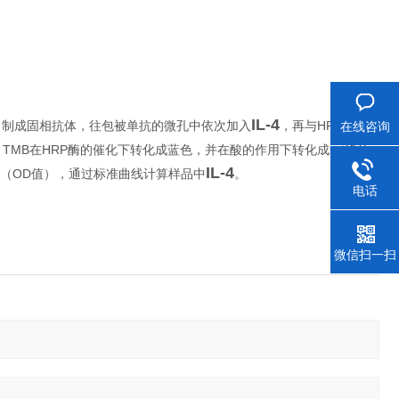
IL-4
HRP
，制成固相抗体，往包被单抗的微孔中依次加入
，再与
在线咨询
标记
TMB
HRP
。
在
酶的催化下转化成蓝色，并在酸的作用下转化成zui终的
IL-4
OD
。
（
值），通过标准曲线计算样品中
电话
微信扫一扫