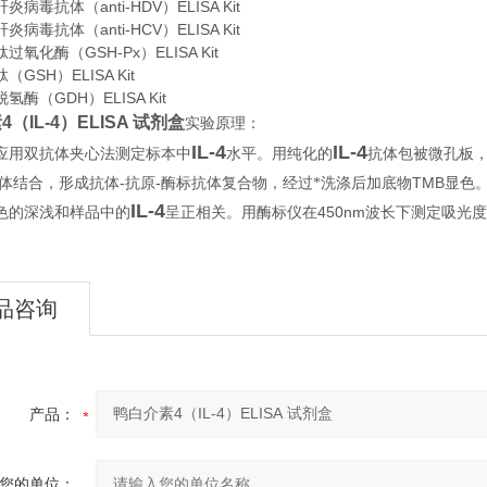
病毒抗体（anti-HDV）ELISA Kit
病毒抗体（anti-HCV）ELISA Kit
氧化酶（GSH-Px）ELISA Kit
GSH）ELISA Kit
氢酶（GDH）ELISA Kit
（IL-4）ELISA 试剂盒
实验原理：
IL-4
IL-4
应用双抗体夹心法测定标本中
水平。用纯化的
抗体包被微孔板
-
-
TMB
体结合，形成抗体
抗原
酶标抗体复合物，经过*洗涤后加底物
显色
IL-4
450nm
色的深浅和样品中的
呈正相关。用酶标仪在
波长下测定吸光度
品咨询
产品：
您的单位：