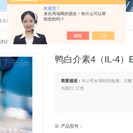
欢迎您！
来自局域网的朋友！有什么可以帮
助您的吗？
道夫旋转蒸发仪
A试剂盒
> 鸭白介素4（IL-4）ELISA 试剂盒
鸭白介素4（IL-4）E
简要描述：
本公司长期经营检测、灭菌、
与我们..订货
产品型号：