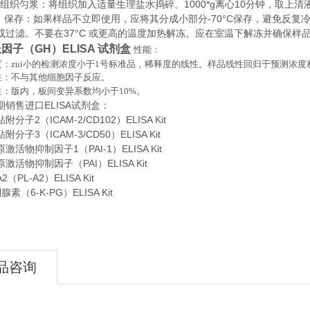
织匀浆：将组织加入适量生理盐水捣碎。1000*g离心10分钟，取上清
存：如果样品不立即使用，应将其分成小部分-70°C保存，避免反复
或过滤。不要在37°C 或更高的温度加热解冻。应在室温下解冻并确保样
因子（GH）ELISA 试剂盒
性能：
：zui小的检测浓度小于
1
号标准品，稀释度的线性。样品线性回归于预测浓度
性：不与其他细胞因子反应。
。
性：版内，板间变异系数均小于
10%
期销售进口
ELISA
试剂盒：
分子2（ICAM-2/CD102）ELISA Kit
分子3（ICAM-3/CD50）ELISA Kit
活物抑制因子1（PAI-1）ELISA Kit
激活物抑制因子（PAI）ELISA Kit
（PL-A2）ELISA Kit
素（6-K-PG）ELISA Kit
品咨询