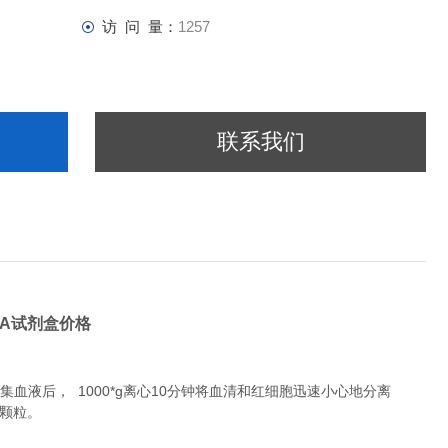
访 问 量：
1257
联系我们
ISA试剂盒价格
液后， 1000*g离心10分钟将血清和红细胞迅速小心地分离
除颗粒。