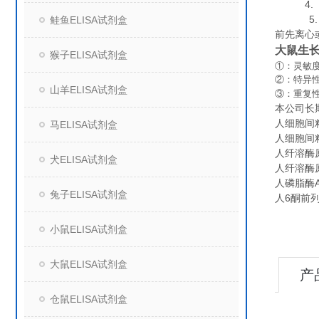
4. 组
5. 保
鲑鱼ELISA试剂盒
前先离心
大鼠生长
猴子ELISA试剂盒
①：灵敏度
②：特异
山羊ELISA试剂盒
③：重复
本公司长
人细胞间粘附
马ELISA试剂盒
人细胞间粘附
人纤溶酶原激
犬ELISA试剂盒
人纤溶酶原
人磷脂酶A2
兔子ELISA试剂盒
人6酮前列腺
小鼠ELISA试剂盒
大鼠ELISA试剂盒
产
仓鼠ELISA试剂盒