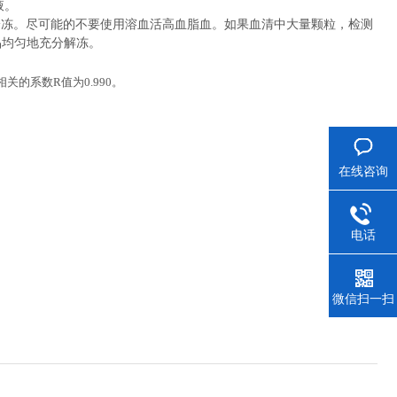
液。
冷冻。尽可能的不要使用溶血活高血脂血。如果血清中大量颗粒，检测
品均匀地充分解冻。
相关的系数
R
值为
0.990
。
在线咨询
电话
微信扫一扫