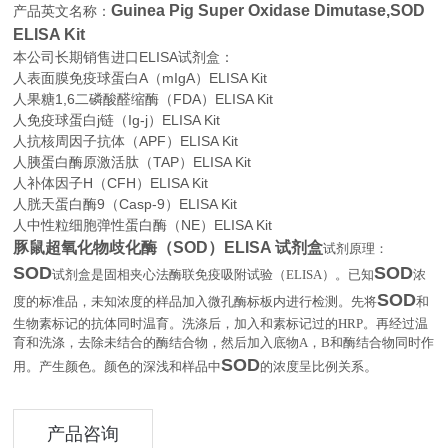
Guinea Pig Super Oxidase Dimutase,SOD
产品英文名称：
ELISA Kit
本公司长期销售进口
ELISA
试剂盒：
人表面膜免疫球蛋白A（mIgA）ELISA Kit
人果糖1,6二磷酸醛缩酶（FDA）ELISA Kit
人免疫球蛋白j链（Ig-j）ELISA Kit
人抗核周因子抗体（APF）ELISA Kit
人胰蛋白酶原激活肽（TAP）ELISA Kit
人补体因子H（CFH）ELISA Kit
人胱天蛋白酶9（Casp-9）ELISA Kit
人中性粒细胞弹性蛋白酶（NE）ELISA Kit
豚鼠超氧化物歧化酶（SOD）ELISA 试剂盒
试剂原理：
SOD
SOD
试剂盒是固相夹心法酶联免疫吸附试验（
ELISA
）。已知
浓
SOD
度的标准品，未知浓度的样品加入微孔酶标板内进行检测。先将
和
生物素标记的抗体同时温育。洗涤后，加入和素标记过的
HRP
。再经过温
育和洗涤，去除未结合的酶结合物，然后加入底物
A
，
B
和酶结合物同时作
SOD
。
用。产生颜色。颜色的深浅和样品中
的浓度呈比例关系
产品咨询