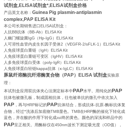
试剂盒,
ELISA试剂盒*,ELISA试剂盒价格
Guinea Pig plasmin-antiplasmin
产品英文名称：
complex,PAP ELISA Kit
本公司长期销售进口
ELISA
试剂盒：
人抗BB抗体（BB-Ab）ELISA Kit
人幽门螺旋菌IgG（Hp-IgG）ELISA Kit
人可溶性血管内皮生长因子受体2（VEGFR-2/sFLK-1）ELISA Kit
人免疫球蛋白重链（IgH）ELISA Kit
人免疫球蛋白重链可变区（IgHV）ELISA Kit
人多免疫球蛋白受体（poly-IgR）ELISA Kit
人免疫球蛋白轻链kappa抗体（κ-IgLC）ELISA Kit
豚鼠纤溶酶抗纤溶酶复合物（PAP）ELISA 试剂盒
实验原
理：
PAP
PAP
本试剂盒应用双抗体夹心法测定标本中
水平。用纯化的
抗体包被微孔板，制成固相抗体，往包被单抗的微孔中依次加入
PAP
PAP
HRP
-
-
，再与
标记的
抗体结合，形成抗体
抗原
酶标抗体复
TMB
TMB
HRP
合物，经过*洗涤后加底物
显色。
在
酶的催化下转化成
蓝色，并在酸的作用下转化成zui终的黄色。颜色的深浅和样品中的
PAP
450nm
OD
呈正相关。用酶标仪在
波长下测定吸光度（
值），