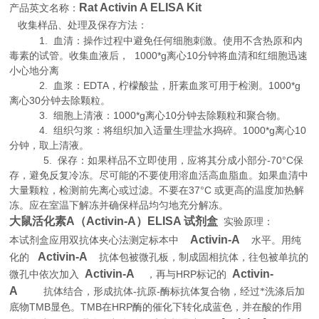
Rat Activin A ELISA Kit
产品英文名称：
收集样品、处理及保存方法：
1. 血清：操作过程中避免任何细胞刺激。使用不含热原和内
毒素的试管。收集血液后， 1000*g离心10分钟将血清和红细胞迅速
小心地分离
2. 血浆：EDTA，柠檬酸盐，肝素血浆可用于检测。1000*g
离心30分钟去除颗粒。
3. 细胞上清液：1000*g离心10分钟去除颗粒和聚合物。
4. 组织匀浆：将组织加入适量生理盐水捣碎。1000*g离心10
分钟，取上清液。
5. 保存：如果样品不立即使用，应将其分成小部分-70°C保
存，避免反复冷冻。尽可能的不要使用溶血活高血脂血。如果血清中
大量颗粒，检测前先离心或过滤。不要在37°C 或更高的温度加热解
冻。应在室温下解冻并确保样品均匀地充分解冻。
大鼠活化素A（Activin-A）ELISA 试剂盒
实验原理
：
Activin-A
本试剂盒应用双抗体夹心法测定标本中
水平。用纯
Activin-A
化的
抗体包被微孔板，制成固相抗体，往包被单抗的
Activin-A
Activin-
HRP
微孔中依次加入
，再与
标记的
A
-
-
抗体结合，形成抗体
抗原
酶标抗体复合物，经过*洗涤后加
TMB
TMB
HRP
底物
显色。
在
酶的催化下转化成蓝色，并在酸的作用