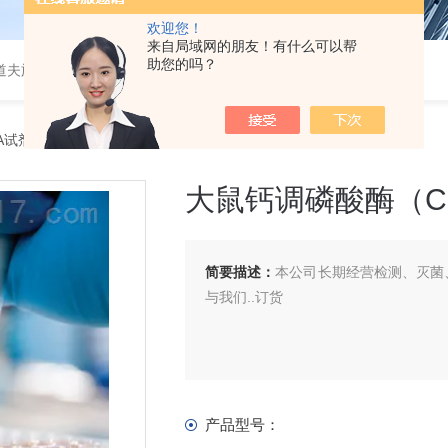
欢迎您！
来自局域网的朋友！有什么可以帮
助您的吗？
道夫旋转蒸发仪
SA试剂盒
> 大鼠钙调磷酸酶（CaN）ELISA 试剂盒
大鼠钙调磷酸酶（Ca
简要描述：
本公司长期经营检测、灭菌、
与我们..订货
产品型号：