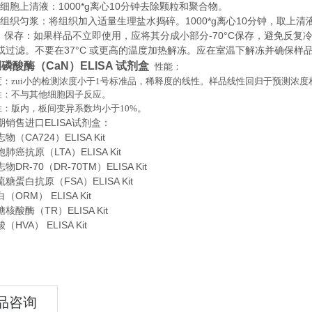
胞上清液：1000*g离心10分钟去除颗粒和聚合物。
织匀浆：将组织加入适量生理盐水捣碎。1000*g离心10分钟，取上清
存：如果样品不立即使用，应将其分成小部分-70°C保存，避免反复
或过滤。不要在37°C 或更高的温度加热解冻。应在室温下解冻并确保样
磷酸酶（CaN）ELISA 试剂盒
性能：
：zui小的检测浓度小于
1
号标准品，稀释度的线性。样品线性回归于预测浓度
性：不与其他细胞因子反应。
。
性：版内，板间变异系数均小于
10%
期销售进口
ELISA
试剂盒：
（CA724）ELISA Kit
癌抗原（LTA）ELISA Kit
DR-70（DR-70TM）ELISA Kit
糖蛋白抗原（FSA）ELISA Kit
ORM） ELISA Kit
酸酶（TR）ELISA Kit
HVA） ELISA Kit
品咨询