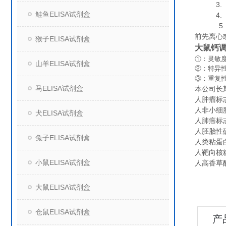
3. 细
鲑鱼ELISA试剂盒
4. 组
5. 保
前先离心
猴子ELISA试剂盒
大鼠钙调
①：灵敏度
山羊ELISA试剂盒
②：特异
③：重复
马ELISA试剂盒
本公司长
人肿瘤标志物
人非小细胞肺
犬ELISA试剂盒
人肺癌标志物
人胚胎性硫
兔子ELISA试剂盒
人类粘蛋白（
人靶向核糖核
小鼠ELISA试剂盒
人高香草酸（
大鼠ELISA试剂盒
仓鼠ELISA试剂盒
产