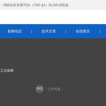
：
鸡转化生长因子β1（TGF-β1）ELISA 试剂盒
新闻动态
技术文章
在线留言
|
|
|
|
化工仪器网
公司传真：-