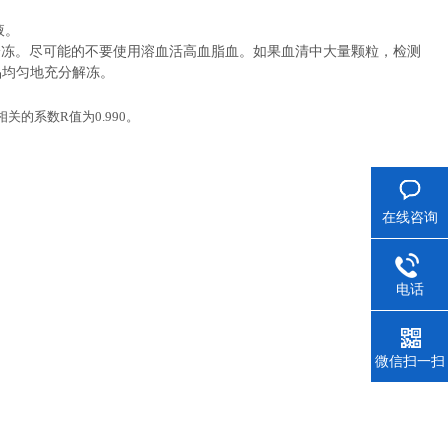
液。
冷冻。尽可能的不要使用溶血活高血脂血。如果血清中大量颗粒，检测
品均匀地充分解冻。
相关的系数
R
值为
0.990
。
在线咨询
电话
微信扫一扫