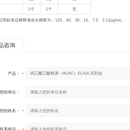
1
1
无
个
个
品用标准品稀释液依次稀释为：
120
60
30
15
7.5
3.12pg/mL。
、
、
、
、
、
品咨询
产品：
您的单位：
您的姓名：
联系电话：