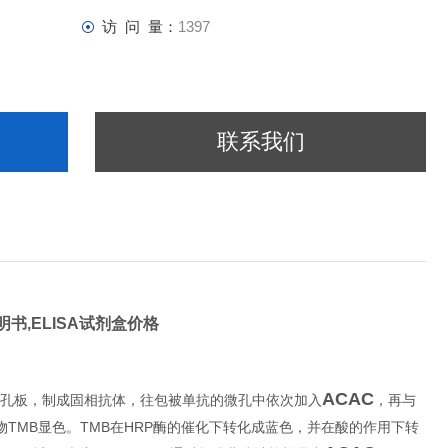
访 问 量：
1397
联系我们
明书,ELISA试剂盒价格
A Kit
ACAC
孔板，制成固相抗体，往包被单抗的微孔中依次加入
，再与
TMB
TMB
HRP
物
显色。
在
酶的催化下转化成蓝色，并在酸的作用下转