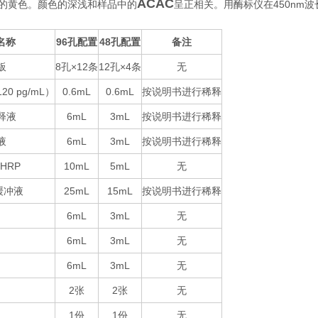
ACAC
450nm
i终的黄色。颜色的深浅和样品中的
呈正相关。用酶标仪在
波
名称
96
48
备注
孔配置
孔配置
板
8
×12
12
×4
无
孔
条
孔
条
120 pg/mL
0.6mL
0.6mL
按说明书进行稀释
）
释液
6mL
3mL
按说明书进行稀释
液
6mL
3mL
按说明书进行稀释
-HRP
10mL
5mL
无
25mL
15mL
按说明书进行稀释
缓冲液
6mL
3mL
无
6mL
3mL
无
6mL
3mL
无
2
2
无
张
张
1
1
无
份
份