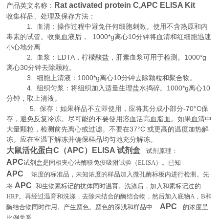
Rat activated protein C,APC ELISA Kit
产品英文名称：
收集样品、处理及保存方法：
1. 血清：操作过程中避免任何细胞刺激。使用不含热原和内
毒素的试管。收集血液后， 1000*g离心10分钟将血清和红细胞迅速
小心地分离
2. 血浆：EDTA，柠檬酸盐，肝素血浆可用于检测。1000*g
离心30分钟去除颗粒。
3. 细胞上清液：1000*g离心10分钟去除颗粒和聚合物。
4. 组织匀浆：将组织加入适量生理盐水捣碎。1000*g离心10
分钟，取上清液。
5. 保存：如果样品不立即使用，应将其分成小部分-70°C保
存，避免反复冷冻。尽可能的不要使用溶血活高血脂血。如果血清中
大量颗粒，检测前先离心或过滤。不要在37°C 或更高的温度加热解
冻。应在室温下解冻并确保样品均匀地充分解冻。
大鼠活化蛋白C（APC）ELISA 试剂盒
试剂原理
：
APC
试剂盒是固相夹心法酶联免疫吸附试验（
ELISA
）。已知
APC
浓度的标准品，未知浓度的样品加入微孔酶标板内进行检测。先
APC
将
和生物素标记的抗体同时温育。洗涤后，加入和素标记过的
HRP
。再经过温育和洗涤，去除未结合的酶结合物，然后加入底物
A
，
B
和
APC
酶结合物同时作用。产生颜色。颜色的深浅和样品中
的浓度呈
。
比例关系