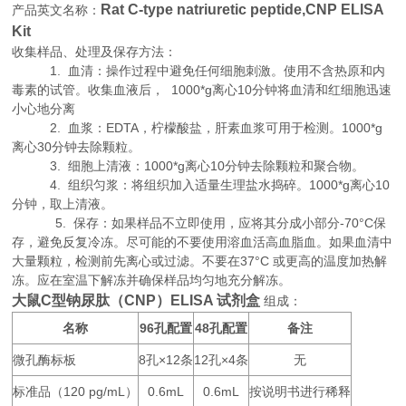
Rat C-type natriuretic peptide,CNP ELISA
产品英文名称：
Kit
收集样品、处理及保存方法：
1. 血清：操作过程中避免任何细胞刺激。使用不含热原和内
毒素的试管。收集血液后， 1000*g离心10分钟将血清和红细胞迅速
小心地分离
2. 血浆：EDTA，柠檬酸盐，肝素血浆可用于检测。1000*g
离心30分钟去除颗粒。
3. 细胞上清液：1000*g离心10分钟去除颗粒和聚合物。
4. 组织匀浆：将组织加入适量生理盐水捣碎。1000*g离心10
分钟，取上清液。
5. 保存：如果样品不立即使用，应将其分成小部分-70°C保
存，避免反复冷冻。尽可能的不要使用溶血活高血脂血。如果血清中
大量颗粒，检测前先离心或过滤。不要在37°C 或更高的温度加热解
冻。应在室温下解冻并确保样品均匀地充分解冻。
大鼠C型钠尿肽（CNP）ELISA 试剂盒
组成：
名称
96
48
备注
孔配置
孔配置
微孔酶标板
8
×12
12
×4
无
孔
条
孔
条
标准品（
120 pg/mL
0.6mL
0.6mL
按说明书进行稀释
）