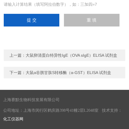
请输入计算结果（填写阿拉伯数字），如：三加四=7
上一篇：
大鼠卵清蛋白特异性IgE（OVA sIgE）ELISA 试剂盒
下一篇：
大鼠α谷胱甘肽S转移酶（α-GST）ELISA 试剂盒
上海赛默生物科技发展有限公司
公司地址：上海市闵行区鹤庆路398号41幢2层L2048室 技术支持：
化工仪器网