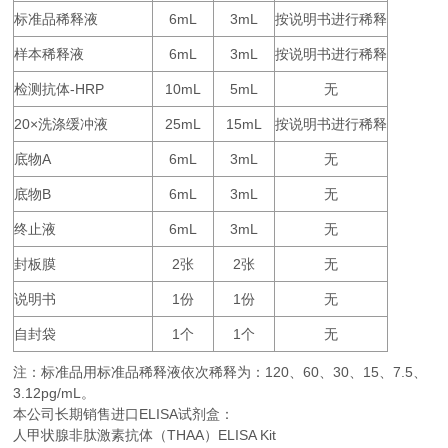
标准品稀释液
6mL
3mL
按说明书进行稀释
样本稀释液
6mL
3mL
按说明书进行稀释
检测抗体
-HRP
10mL
5mL
无
20×
25mL
15mL
按说明书进行稀释
洗涤缓冲液
底物
A
6mL
3mL
无
底物
B
6mL
3mL
无
终止液
6mL
3mL
无
封板膜
2
2
无
张
张
说明书
1
1
无
份
份
自封袋
1
1
无
个
个
注：标准品用标准品稀释液依次稀释为：
120
60
30
15
7.5
、
、
、
、
、
3.12pg/mL。
本公司长期销售进口
ELISA
试剂盒：
人甲状腺非肽激素抗体（THAA）ELISA Kit