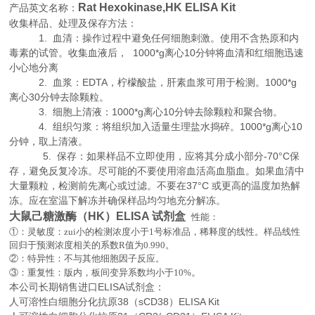
Rat Hexokinase,HK ELISA Kit
产品英文名称：
收集样品、处理及保存方法：
1. 血清：操作过程中避免任何细胞刺激。使用不含热原和内
毒素的试管。收集血液后， 1000*g离心10分钟将血清和红细胞迅速
小心地分离
2. 血浆：EDTA，柠檬酸盐，肝素血浆可用于检测。1000*g
离心30分钟去除颗粒。
3. 细胞上清液：1000*g离心10分钟去除颗粒和聚合物。
4. 组织匀浆：将组织加入适量生理盐水捣碎。1000*g离心10
分钟，取上清液。
5. 保存：如果样品不立即使用，应将其分成小部分-70°C保
存，避免反复冷冻。尽可能的不要使用溶血活高血脂血。如果血清中
大量颗粒，检测前先离心或过滤。不要在37°C 或更高的温度加热解
冻。应在室温下解冻并确保样品均匀地充分解冻。
大鼠己糖激酶（HK）ELISA 试剂盒
性能：
①：灵敏度：zui小的检测浓度小于
1
号标准品，稀释度的线性。样品线性
回归于预测浓度相关的系数
R
值为
0.990
。
②：特异性：不与其他细胞因子反应。
。
③：重复性：版内，板间变异系数均小于
10%
本公司长期销售进口
ELISA
试剂盒：
人可溶性白细胞分化抗原38（sCD38）ELISA Kit