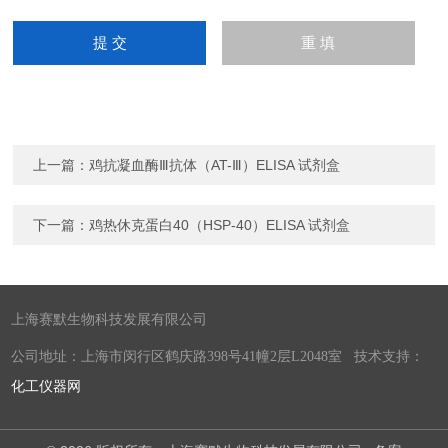
上一篇：
鸡抗凝血酶Ⅲ抗体（AT-Ⅲ）ELISA 试剂盒
下一篇：
鸡热休克蛋白40（HSP-40）ELISA 试剂盒
上海赛默生物科技发展有限公司
公司地址：上海市闵行区鹤庆路398号41幢2层L2048室 技术支持：
化工仪器网