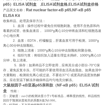
p65）ELISA 试剂盒 ,
ELISA试剂盒格,ELISA试剂盒价格
Rat nuclear factor-κB p65,NF-κB p65
产品英文名称：
ELISA Kit
收集样品、处理及保存方法：
1. 血清：操作过程中避免任何细胞刺激。使用不含热原和内
毒素的试管。收集血液后， 1000*g离心10分钟将血清和红细胞迅速
小心地分离
2. 血浆：EDTA，柠檬酸盐，肝素血浆可用于检测。1000*g
离心30分钟去除颗粒。
3. 细胞上清液：1000*g离心10分钟去除颗粒和聚合物。
4. 组织匀浆：将组织加入适量生理盐水捣碎。1000*g离心10
分钟，取上清液。
5. 保存：如果样品不立即使用，应将其分成小部分-70°C保
存，避免反复冷冻。尽可能的不要使用溶血活高血脂血。如果血清中
大量颗粒，检测前先离心或过滤。不要在37°C 或更高的温度加热解
冻。应在室温下解冻并确保样品均匀地充分解冻。
大鼠核因子-κB亚基p65亲和肽（NF-κB p65）ELISA 试剂
盒
性能：
①：灵敏度：zui小的检测浓度小于
1
号标准品，稀释度的线性。样品线性
回归于预测浓度相关的系数
R
值为
0.990
。
②：特异性：不与其他细胞因子反应。