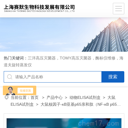
热门关键词：
三洋高压灭菌器，TOMY高压灭菌器，酶标仪维修，海
道夫旋转蒸发仪
当前位置：
首页
>
产品中心
>
动物ELISA试剂盒
>
大鼠
ELISA试剂盒
> 大鼠核因子-κB亚基p65亲和肽（NF-κB p65）
ELISA 试剂盒