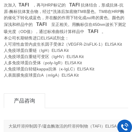
TAFI
TAFI
HRP
-
次加入
，再与
标记的
抗体结合，形成抗体
抗
-
TMB
TMB
HRP
原
酶标抗体复合物，经过*洗涤后加底物
显色。
在
酶
的催化下转化成蓝色，并在酸的作用下转化成zui终的黄色。颜色的
TAFI
450nm
深浅和样品中的
呈正相关。用酶标仪在
波长下测定
TAFI
OD
。
吸光度（
值），通过标准曲线计算样品中
本公司长期销售进口
ELISA
试剂盒：
人可溶性血管内皮生长因子受体2（VEGFR-2/sFLK-1）ELISA Kit
人免疫球蛋白重链（IgH）ELISA Kit
人免疫球蛋白重链可变区（IgHV）ELISA Kit
人多免疫球蛋白受体（poly-IgR）ELISA Kit
人免疫球蛋白轻链kappa抗体（κ-IgLC）ELISA Kit
人表面膜免疫球蛋白A（mIgA）ELISA Kit
产品咨询