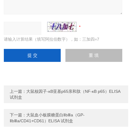
请输入计算结果（填写阿拉伯数字），如：三加四=7
上一篇：
大鼠核因子-κB亚基p65亲和肽（NF-κB p65）ELISA
试剂盒
下一篇：
大鼠血小板膜糖蛋白ⅡbⅢa（GP-
ⅡbⅢa/CD41+CD61）ELISA 试剂盒