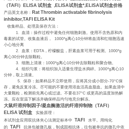
（TAFI）ELISA 试剂盒 ,
ELISA试剂盒*,ELISA试剂盒价格
Rat Thrombin activatable fibrinolysis
产品英文名称：
inhibitor,TAFI ELISA Kit
收集样品、处理及保存方法：
1. 血清：操作过程中避免任何细胞刺激。使用不含热原和内
毒素的试管。收集血液后， 1000*g离心10分钟将血清和红细胞迅速
小心地分离
2. 血浆：EDTA，柠檬酸盐，肝素血浆可用于检测。1000*g
离心30分钟去除颗粒。
3. 细胞上清液：1000*g离心10分钟去除颗粒和聚合物。
4. 组织匀浆：将组织加入适量生理盐水捣碎。1000*g离心10
分钟，取上清液。
5. 保存：如果样品不立即使用，应将其分成小部分-70°C保
存，避免反复冷冻。尽可能的不要使用溶血活高血脂血。如果血清中
大量颗粒，检测前先离心或过滤。不要在37°C 或更高的温度加热解
冻。应在室温下解冻并确保样品均匀地充分解冻。
大鼠纤溶抑制因子/凝血酶激活的纤溶抑制物（TAFI）
ELISA 试剂盒
实验原理
：
TAFI
本试剂盒应用双抗体夹心法测定标本中
水平。用纯化
TAFI
的
抗体包被微孔板，制成固相抗体，往包被单抗的微孔中依