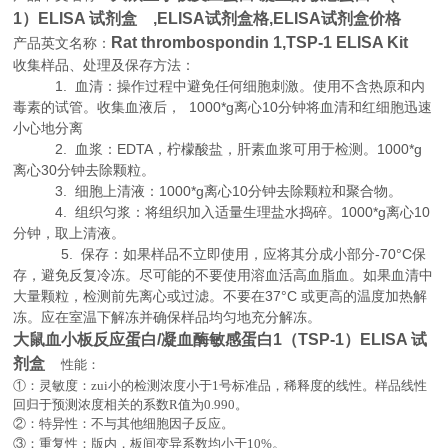
1）ELISA 试剂盒 ,
ELISA试剂盒格,ELISA试剂盒价格
Rat thrombospondin 1,TSP-1 ELISA Kit
产品英文名称：
收集样品、处理及保存方法：
1. 血清：操作过程中避免任何细胞刺激。使用不含热原和内
毒素的试管。收集血液后， 1000*g离心10分钟将血清和红细胞迅速
小心地分离
2. 血浆：EDTA，柠檬酸盐，肝素血浆可用于检测。1000*g
离心30分钟去除颗粒。
3. 细胞上清液：1000*g离心10分钟去除颗粒和聚合物。
4. 组织匀浆：将组织加入适量生理盐水捣碎。1000*g离心10
分钟，取上清液。
5. 保存：如果样品不立即使用，应将其分成小部分-70°C保
存，避免反复冷冻。尽可能的不要使用溶血活高血脂血。如果血清中
大量颗粒，检测前先离心或过滤。不要在37°C 或更高的温度加热解
冻。应在室温下解冻并确保样品均匀地充分解冻。
大鼠血小板反应蛋白/凝血酶敏感蛋白1（TSP-1）ELISA 试
剂盒
性能：
①：灵敏度：zui小的检测浓度小于
1
号标准品，稀释度的线性。样品线性
回归于预测浓度相关的系数
R
值为
0.990
。
②：特异性：不与其他细胞因子反应。
。
③：重复性：版内，板间变异系数均小于
10%