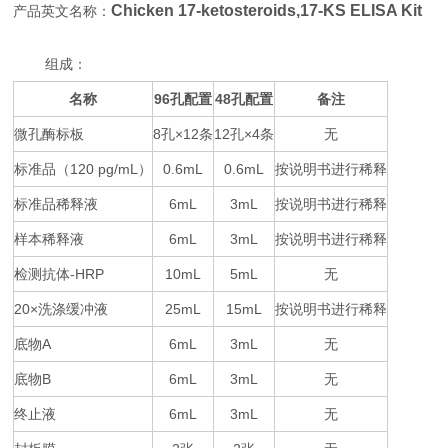
Chicken 17-ketosteroids,17-KS ELISA Kit
产品英文名称：
组成：
名称
96
48
备注
孔配置
孔配置
微孔酶标板
8
×12
12
×4
无
孔
条
孔
条
标准品（
120 pg/mL
0.6mL
0.6mL
按说明书进行稀释
）
标准品稀释液
6mL
3mL
按说明书进行稀释
样本稀释液
6mL
3mL
按说明书进行稀释
检测抗体
-HRP
10mL
5mL
无
20×
25mL
15mL
按说明书进行稀释
洗涤缓冲液
底物
A
6mL
3mL
无
底物
B
6mL
3mL
无
终止液
6mL
3mL
无