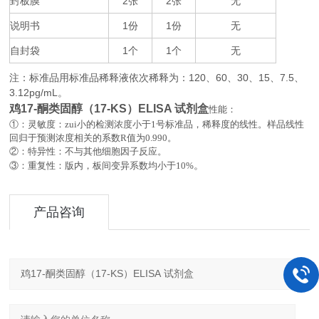
封板膜
2
2
无
张
张
说明书
1
1
无
份
份
自封袋
1
1
无
个
个
注：标准品用标准品稀释液依次稀释为：
120
60
30
15
7.5
、
、
、
、
、
3.12pg/mL
。
鸡17-酮类固醇（17-KS）ELISA 试剂盒
性能：
①：灵敏度：zui小的检测浓度小于
1
号标准品，稀释度的线性。样品线性
回归于预测浓度相关的系数
R
值为
0.990
。
②：特异性：不与其他细胞因子反应。
。
③：重复性：版内，板间变异系数均小于
10%
产品咨询