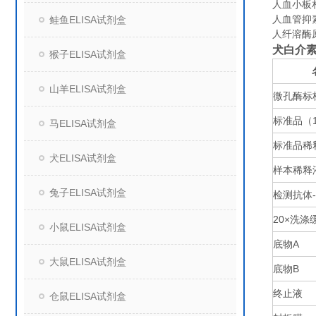
人血小板相关
人血管抑素/
鲑鱼ELISA试剂盒
人纤溶酶原（
犬白介素1
猴子ELISA试剂盒
山羊ELISA试剂盒
微孔酶标
标准品（
马ELISA试剂盒
标准品稀
犬ELISA试剂盒
样本稀释
兔子ELISA试剂盒
检测抗体
20×
洗涤
小鼠ELISA试剂盒
底物
A
大鼠ELISA试剂盒
底物
B
终止液
仓鼠ELISA试剂盒