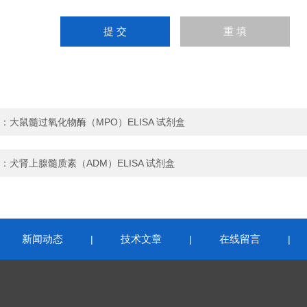
：
大鼠髓过氧化物酶（MPO）ELISA 试剂盒
：
犬肾上腺髓质素（ADM）ELISA 试剂盒
新闻动态
技术文章
在线留言
|
|
|
|