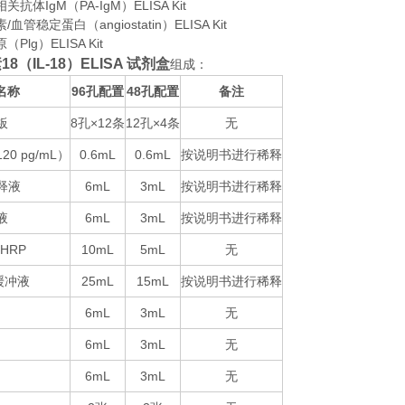
抗体IgM（PA-IgM）ELISA Kit
血管稳定蛋白（angiostatin）ELISA Kit
Plg）ELISA Kit
8（IL-18）ELISA 试剂盒
组成：
名称
96
48
备注
孔配置
孔配置
板
8
×12
12
×4
无
孔
条
孔
条
120 pg/mL
0.6mL
0.6mL
按说明书进行稀释
）
释液
6mL
3mL
按说明书进行稀释
液
6mL
3mL
按说明书进行稀释
-HRP
10mL
5mL
无
25mL
15mL
按说明书进行稀释
缓冲液
6mL
3mL
无
6mL
3mL
无
6mL
3mL
无