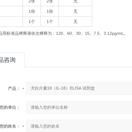
2
2
无
张
张
1
1
无
份
份
1
1
无
个
个
品用标准品稀释液依次稀释为：
120
60
30
15
7.5
3.12pg/mL
、
、
、
、
、
。
品咨询
产品：
您的单位：
您的姓名：