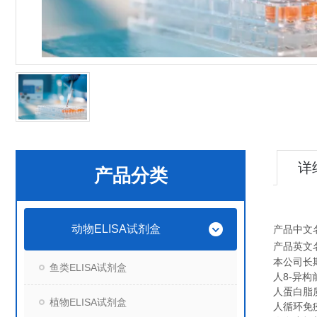
详
产品分类
动物ELISA试剂盒
产品中文
产品英文
本公司长
鱼类ELISA试剂盒
人8-异构前
人蛋白脂质
植物ELISA试剂盒
人循环免疫复